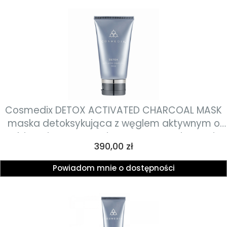
Cosmedix DETOX ACTIVATED CHARCOAL MASK
maska detoksykująca z węglem aktywnym o
działaniu oczyszczającym, złuszczającym i
Cena
390,00 zł
przeciwzapalnym 74g
Powiadom mnie o dostępności