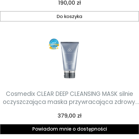
Cena
190,00 zł
Do koszyka
Cosmedix CLEAR DEEP CLEANSING MASK silnie
oczyszczająca maska przywracająca zdrowy,
jasny i czysty wygląd 60g
Cena
379,00 zł
Powiadom mnie o dostępności