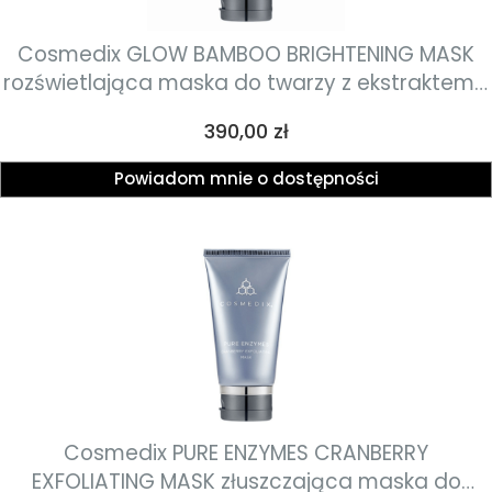
Cosmedix GLOW BAMBOO BRIGHTENING MASK
rozświetlająca maska do twarzy z ekstraktem z
bambusa o działaniu delikatnie złuszczającym,
Cena
390,00 zł
depigmentującym i wyrównującym koloryt
skóry 74g
Powiadom mnie o dostępności
Cosmedix PURE ENZYMES CRANBERRY
EXFOLIATING MASK złuszczająca maska do