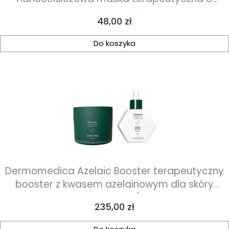
działaniu przeciwzapalnym,
Cena
48,00 zł
przeciwzaskórnikowym, seboregulującym i
rozjaśniającym 1szt
Do koszyka
Dermomedica Azelaic Booster terapeutyczny
booster z kwasem azelainowym dla skóry
problematycznej 50 szt ( nowa odsłona
Cena
235,00 zł
produktu azelaic pads)