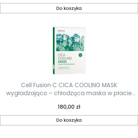
Do koszyka
Cell Fusion C CICA COOLING MASK
wygładzająco – chłodząca maska w płacie
5szt x 27g
Cena
180,00 zł
Do koszyka