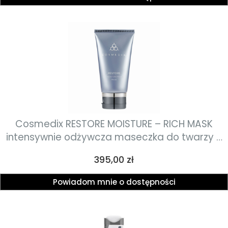
Cosmedix RESTORE MOISTURE – RICH MASK
intensywnie odżywcza maseczka do twarzy o
działaniu nawilżającym, wygładzającym i
Cena
395,00 zł
poprawiającym strukturę skóry 60g
Powiadom mnie o dostępności