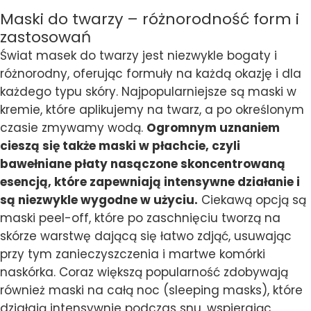
Maski do twarzy – różnorodność form i
zastosowań
Świat masek do twarzy jest niezwykle bogaty i
różnorodny, oferując formuły na każdą okazję i dla
każdego typu skóry. Najpopularniejsze są maski w
kremie, które aplikujemy na twarz, a po określonym
czasie zmywamy wodą.
Ogromnym uznaniem
cieszą się także maski w płachcie, czyli
bawełniane płaty nasączone skoncentrowaną
esencją, które zapewniają intensywne działanie i
są niezwykle wygodne w użyciu.
Ciekawą opcją są
maski peel-off, które po zaschnięciu tworzą na
skórze warstwę dającą się łatwo zdjąć, usuwając
przy tym zanieczyszczenia i martwe komórki
naskórka. Coraz większą popularność zdobywają
również maski na całą noc (sleeping masks), które
działają intensywnie podczas snu, wspierając