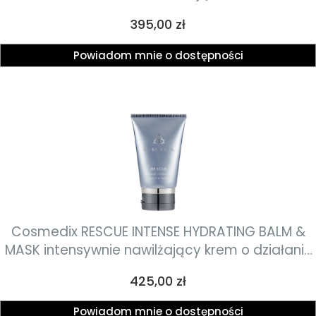
twarzy z enzymami z żurawiny o działaniu
Cena
395,00 zł
oczyszczającym, odblokowującym ujścia
gruczołów łojowych i rewitalizującym 60g
Powiadom mnie o dostępności
Cosmedix RESCUE INTENSE HYDRATING BALM &
MASK intensywnie nawilżający krem o działaniu
przeciwzapalnym i regenerującym dla każdego
Cena
425,00 zł
rodzaju skóry 50g
Powiadom mnie o dostępności