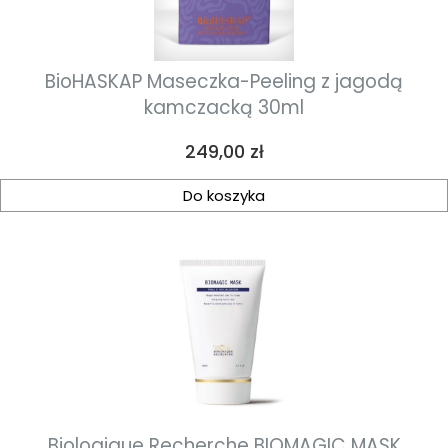
BioHASKAP Maseczka-Peeling z jagodą
kamczacką 30ml
Cena
249,00 zł
Do koszyka
Biologique Recherche BIOMAGIC MASK