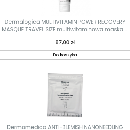
Dermalogica MULTIVITAMIN POWER RECOVERY
MASQUE TRAVEL SIZE multiwitaminowa maska o
działaniu silnie rewitalizującym 15ml
Cena
87,00 zł
Do koszyka
Dermomedica ANTI-BLEMISH NANONEEDLING