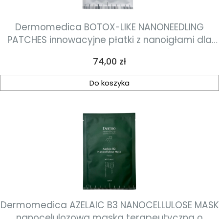
Dermomedica BOTOX-LIKE NANONEEDLING
PATCHES innowacyjne płatki z nanoigłami dla
wyraźnego odmłodzenia skóry
Cena
74,00 zł
Do koszyka
Dermomedica AZELAIC B3 NANOCELLULOSE MASK
nanocelulozowa maska terapeutyczna o