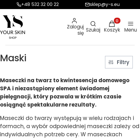
+48 532 32 00 22
sklep@y-s.eu
Otwórz wyszukiw
Produkty w ko
Zaloguj
Szukaj
Koszyk
Menu
się
Maski
Filtry
Maseczki na twarz to kwintesencja domowego
SPA i niezastąpiony element świadomej
pielęgnacji, który pozwala w krótkim czasie
osiągnąć spektakularne rezultaty.
Maseczki do twarzy występują w wielu rodzajach i
formach, a wybór odpowiedniej maseczki zależy od
indywidualnych potrzeb cery. W maseczkach