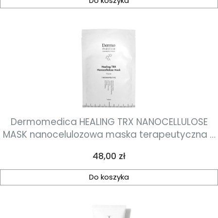
Do koszyka
Dermomedica HEALING TRX NANOCELLULOSE
MASK nanocelulozowa maska terapeutyczna o
działaniu gojącym i przeciwstarzeniowym 1szt
Cena
48,00 zł
Do koszyka