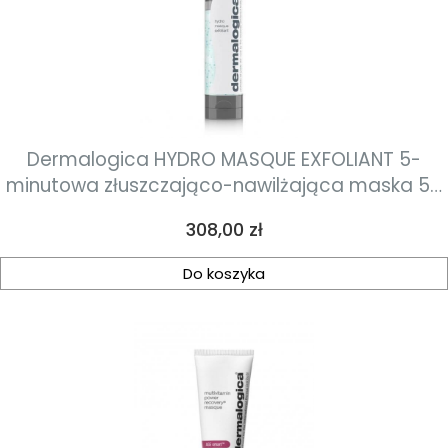
Dermalogica HYDRO MASQUE EXFOLIANT 5-
minutowa złuszczająco-nawilżająca maska 50
ml
Cena
308,00 zł
Do koszyka