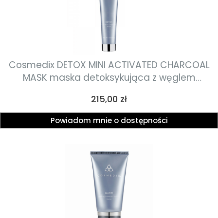
Cosmedix DETOX MINI ACTIVATED CHARCOAL
MASK maska detoksykująca z węglem
aktywnym o działaniu oczyszczającym,
Cena
215,00 zł
złuszczającym i przeciwzapalnym 37g
Powiadom mnie o dostępności