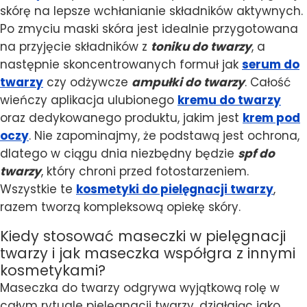
skórę na lepsze wchłanianie składników aktywnych.
Po zmyciu maski skóra jest idealnie przygotowana
na przyjęcie składników z
toniku do twarzy
, a
następnie skoncentrowanych formuł jak
serum do
twarzy
czy odżywcze
ampułki do twarzy
. Całość
wieńczy aplikacja ulubionego
kremu do twarzy
oraz dedykowanego produktu, jakim jest
krem pod
oczy
. Nie zapominajmy, że podstawą jest ochrona,
dlatego w ciągu dnia niezbędny będzie
spf do
twarzy
, który chroni przed fotostarzeniem.
Wszystkie te
kosmetyki do pielęgnacji twarzy
,
razem tworzą kompleksową opiekę skóry.
Kiedy stosować maseczki w pielęgnacji
twarzy i jak maseczka współgra z innymi
kosmetykami?
Maseczka do twarzy odgrywa wyjątkową rolę w
całym rytuale pielęgnacji twarzy, działając jako