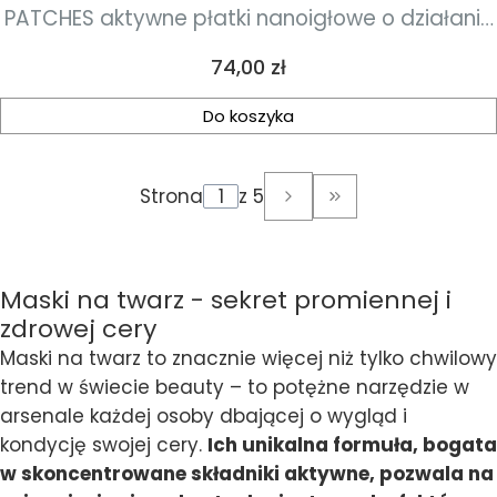
PATCHES aktywne płatki nanoigłowe o działaniu
przeciwtrądzikowym, przeciwzapalnym i
Cena
74,00 zł
rozjaśniającym
Do koszyka
Strona
z 5
Przejdź do ostatni
Maski na twarz - sekret promiennej i
zdrowej cery
Maski na twarz to znacznie więcej niż tylko chwilowy
trend w świecie beauty – to potężne narzędzie w
arsenale każdej osoby dbającej o wygląd i
kondycję swojej cery.
Ich unikalna formuła, bogata
w skoncentrowane składniki aktywne, pozwala na