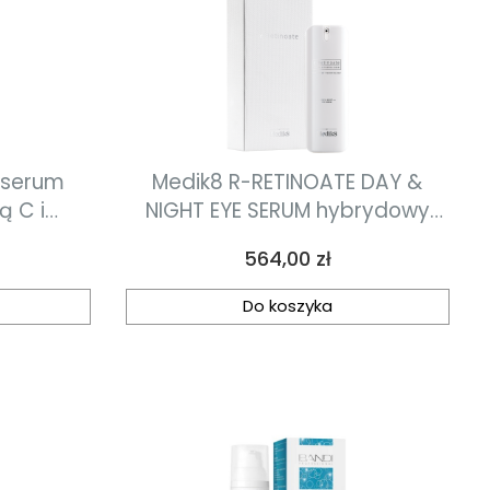
 serum
Medik8 R-RETINOATE DAY &
ą C i
NIGHT EYE SERUM hybrydowy
d oczy
krem pod oczy z witaminą A
Cena
564,00 zł
15ml
Do koszyka