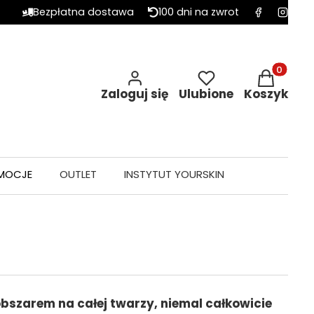
Bezpłatna dostawa
100 dni na zwrot
Produkty w 
Zaloguj się
Ulubione
Koszyk
MOCJE
OUTLET
INSTYTUT YOURSKIN
obszarem na całej twarzy, niemal całkowicie