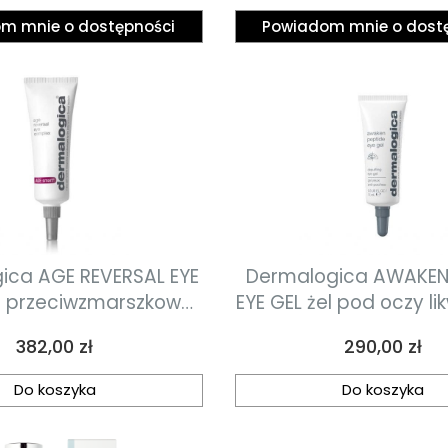
7ml
właściwościach kory
m mnie o dostępności
Powiadom mnie o dost
zmarszczki, worki ora
wokół oczu 7m
ica AGE REVERSAL EYE
Dermalogica AWAKEN 
 przeciwzmarszkowy
EYE GEL żel pod oczy li
 oczy z retinolem 15
opuchnięcia 15 
Cena
Cena
382,00 zł
290,00 zł
ml
Do koszyka
Do koszyka