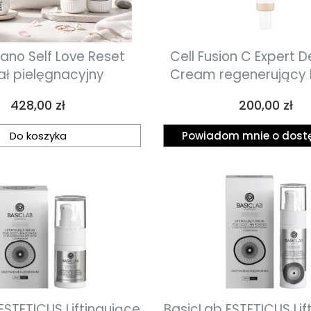
no Self Love Reset
Cell Fusion C Expert 
ał pielęgnacyjny
Cream regenerujący 
SPF50+ PA++++ 4
Cena
Cena
428,00 zł
200,00 zł
Do koszyka
Powiadom mnie o dost
ESTETICUS Liftingujące
BasicLab ESTETICUS Lif