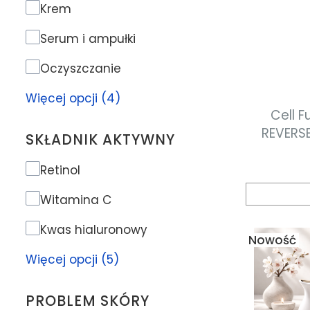
Rodzaj produktu
Krem
Serum i ampułki
Oczyszczanie
Więcej opcji (4)
Cell F
REVERSE
SKŁADNIK AKTYWNY
krem p
ujędrniaj
Składnik aktywny
Retinol
Witamina C
Kwas hialuronowy
Nowość
Więcej opcji (5)
PROBLEM SKÓRY