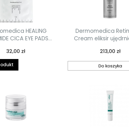
omedica HEALING
Dermomedica Retin
IDE CICA EYE PADS
Cream eliksir ujędrn
ulozowe płatki pod
drenujący dla świe
Cena
Cena
32,00 zł
213,00 zł
działaniu gojącym i
wypoczętego spojrzen
wstarzeniowym 1szt
rodukt
Do koszyka