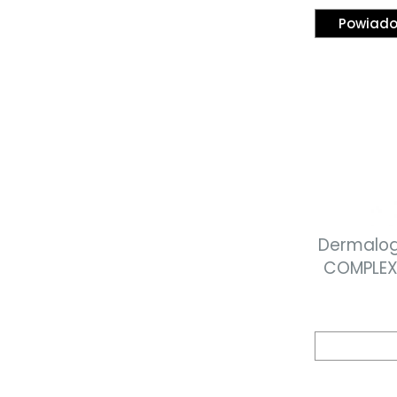
Powiado
Dermalog
COMPLEX
krem pod