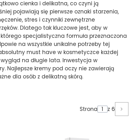
ątkowo cienka i delikatna, co czyni ją
iej pojawiają się pierwsze oznaki starzenia,
męczenie, stres i czynniki zewnętrzne
brzęków. Dlatego tak kluczowe jest, aby w
 którego specjalistyczna formuła przeznaczona
odpowie na wszystkie unikalne potrzeby tej
a absolutny must have w kosmetyczce każdej
wygląd na długie lata. Inwestycja w
y. Najlepsze kremy pod oczy nie zawierają
ne dla osób z delikatną skórą.
Strona
z 6
Następ