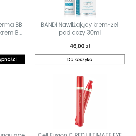
Derma BB
BANDI Nawilżający krem-żel
krem BB
pod oczy 30ml
0 ml
Cena
46,00 zł
ępności
Do koszyka
tingujące
Cell Fusion C RED ULTIMATE EYE