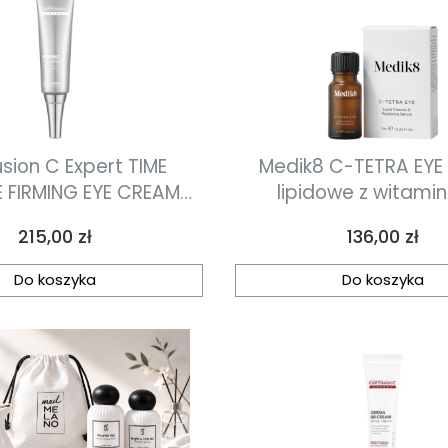
usion C Expert TIME
Medik8 C-TETRA EYE
 FIRMING EYE CREAM
lipidowe z witamin
od oczy o działaniu
antyoksydantami po
Cena
Cena
215,00 zł
136,00 zł
ącym i rozjaśniającym
7ml
20ml
Do koszyka
Do koszyka