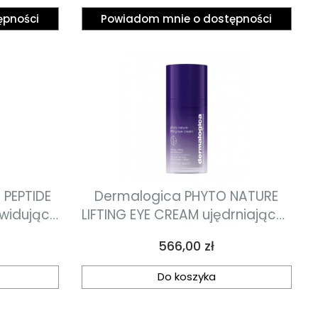
gujących
wokół oczu z ciekłymi
ępności
Powiadom mnie o dostępności
z cienie
kryształami, zwalczające oznaki
l
starzenia się 7ml
PEPTIDE
Dermalogica PHYTO NATURE
kwidujący
LIFTING EYE CREAM ujędrniająco-
ml
liftingujący krem pod oczy 15ml
Cena
566,00 zł
Do koszyka