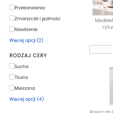
Problem skóry
Przebarwienia
Zmarszczki i jędrność
MedMela
rytu
Nawilżenie
Więcej opcji (2)
RODZAJ CERY
Rodzaj cery
Sucha
Tłusta
Mieszana
Więcej opcji (4)
BasicLab 