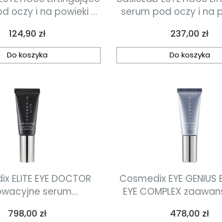
d oczy i na powieki z
serum pod oczy i na p
pleksem peptydów i
10% kompleksem pep
Cena
Cena
124,90 zł
237,00 zł
ramidami 15ml
ceramidami 30
Do koszyka
Do koszyka
x ELITE EYE DOCTOR
Cosmedix EYE GENIUS B
owacyjne serum
EYE COMPLEX zaawansowany
jące z retinolem do
krem pod oczy z sy
Cena
Cena
798,00 zł
478,00 zł
ji skóry okolicy oczu
rozpraszającym świ