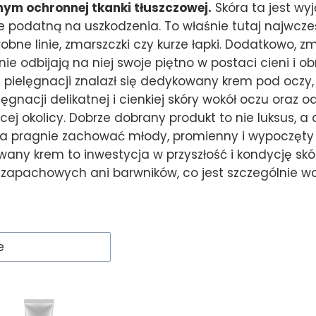
ym ochronnej tkanki tłuszczowej.
Skóra ta jest wyj
e podatną na uszkodzenia. To właśnie tutaj najwcześn
robne linie, zmarszczki czy kurze łapki. Dodatkowo, z
nie odbijają na niej swoje piętno w postaci cieni i o
 pielęgnacji znalazł się dedykowany krem pod oczy,
lęgnacji delikatnej i cienkiej skóry wokół oczu oraz 
j okolicy. Dobrze dobrany produkt to nie luksus, 
ra pragnie zachować młody, promienny i wypoczęty 
ny krem to inwestycja w przyszłość i kondycję skór
 zapachowych ani barwników, co jest szczególnie waż
roduktów
e