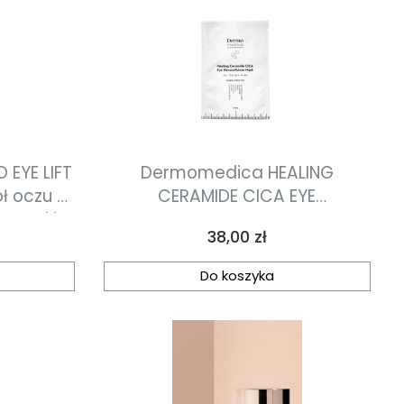
 EYE LIFT
Dermomedica HEALING
ł oczu z
CERAMIDE CICA EYE
stymi i
NANOCELLULOSE MASK
Cena
38,00 zł
.8ml
nanocelulozowa maska
terapeutyczna na okolice oczu
Do koszyka
o działaniu gojącym i
przeciwstarzeniowym 1szt