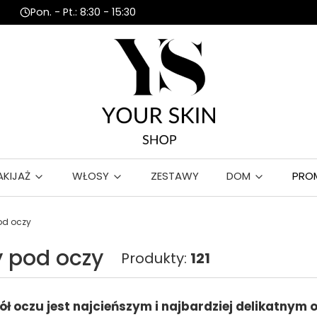
Pon. - Pt.: 8:30 - 15:30
AKIJAŻ
WŁOSY
ZESTAWY
DOM
PRO
od oczy
 pod oczy
Produkty:
121
ł oczu jest najcieńszym i najbardziej delikatnym 