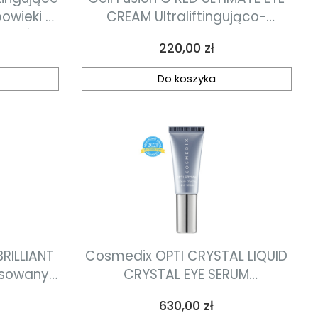
owieki z
CREAM Ultraliftingująco-
tydów i
drenujący krem na okolice oczu
Cena
220,00 zł
ml
15ml
Do koszyka
RILLIANT
Cosmedix OPTI CRYSTAL LIQUID
CRYSTAL EYE SERUM
stemem
zaawansowany serum
Cena
630,00 zł
atło o
przeciwstarzeniowe na skórę