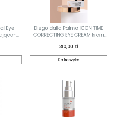
al Eye
Diego dalla Palma ICON TIME
iająco-
CORRECTING EYE CREAM krem
żego i
korygujący okolice oczu 15ml
Cena
310,00 zł
ia 15 ml
Do koszyka