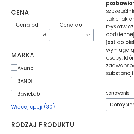
pozbawion
szczególni
CENA
takie jak d
Cena od
Cena do
błyskawicz
codziennej
zł
zł
jest do pie
wymagające
MARKA
osoby, któ
zaawansowa
Marka
Ayuna
substancji
BANDI
Lista p
Sortowanie:
BasicLab
Domyśln
Więcej opcji (30)
RODZAJ PRODUKTU