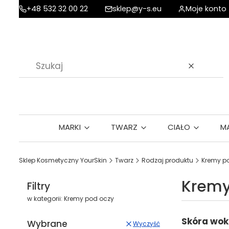
+48 532 32 00 22
sklep@y-s.eu
Moje konto
Wyczyść
MARKI
TWARZ
CIAŁO
M
Sklep Kosmetyczny YourSkin
Twarz
Rodzaj produktu
Kremy p
Kremy
Filtry
w kategorii: Kremy pod oczy
Skóra wokó
Wybrane
Wyczyść