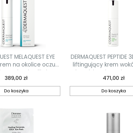
UEST MELAQUEST EYE
DERMAQUEST PEPTIDE 3D
rem na okolice oczu
liftingujący krem wokó
ająco-detoksyfikujący
komórkami macierzy
Cena
Cena
389,00 zł
471,00 zł
14,8 ml
resweratrolem 14
Do koszyka
Do koszyka