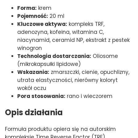
Forma:
krem
Pojemność:
20 ml
Kluczowe aktywa:
kompleks TRF,
adenozyna, kofeina, witamina C,
niacynamid, ceramid NP, ekstrakt z pestek
winogron
Technologia dostarczania:
Oliosome
(mikrokapsułki lipidowe)
Wskazania:
zmarszczki, cienie, opuchlizny,
utrata elastyczności, nierówny koloryt
wokół oczu
Pora stosowania:
rano i wieczorem
Opis działania
Formuła produktu opiera się na autorskim
kompleksie Time Reverse Factor (TRF)