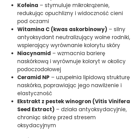
Kofeina
– stymuluje mikrokrążenie,
redukując opuchlizny i widoczność cieni
pod oczami
Witamina C (kwas askorbinowy)
– silny
antyoksydant neutralizujący wolne rodniki,
wspierający wyrównanie kolorytu skóry
Niacynamid
– wzmacnia barierę
naskórkową i wyrównuje koloryt w okolicy
podoczodołowej
Ceramid NP
– uzupełnia lipidową strukturę
naskórka, poprawiając jego nawilżenie i
elastyczność
Ekstrakt z pestek winogron (Vitis Vinifera
Seed Extract)
– działa antyoksydacyjnie,
chroniąc skórę przed stresem
oksydacyjnym