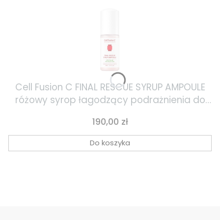
Cell Fusion C FINAL RESCUE SYRUP AMPOULE
różowy syrop łagodzący podrażnienia do
cery tłustej i trądzikowej 30ml
Cena
190,00 zł
Do koszyka