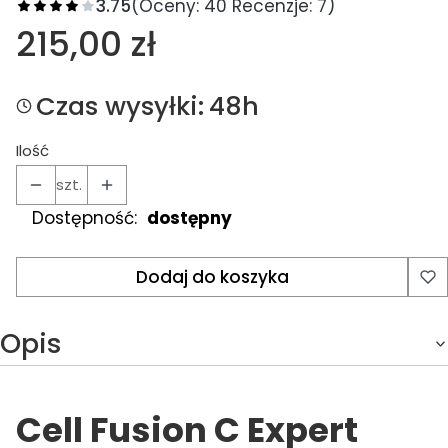
3.75
(Oceny: 40 Recenzje: 7)
Cena
215,00 zł
Czas wysyłki:
48h
Ilość
szt.
Dostępność:
dostępny
Dodaj do koszyka
Opis
Cell Fusion C Expert