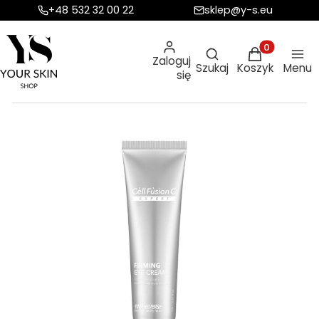
+48 532 32 00 22
sklep@y-s.eu
Otwórz wyszukiw
Produkty w ko
Zaloguj
Szukaj
Koszyk
Menu
się