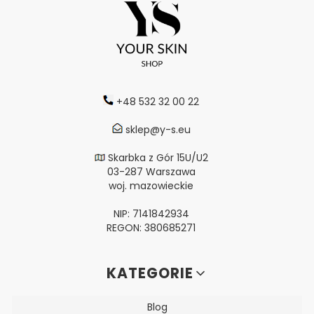
+48 532 32 00 22
sklep@y-s.eu
Skarbka z Gór 15U/U2
03-287 Warszawa
woj. mazowieckie
NIP: 7141842934
REGON: 380685271
Linki w stopce
KATEGORIE
Blog