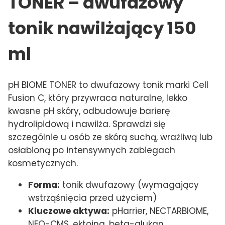
TONER – dwufazowy
tonik nawilżający 150
ml
pH BIOME TONER to dwufazowy tonik marki Cell
Fusion C, który przywraca naturalne, lekko
kwasne pH skóry, odbudowuje barierę
hydrolipidową i nawilża. Sprawdzi się
szczególnie u osób ze skórą suchą, wrażliwą lub
osłabioną po intensywnych zabiegach
kosmetycznych.
Forma:
tonik dwufazowy (wymagający
wstrząśnięcia przed użyciem)
Kluczowe aktywa:
pHarrier, NECTARBIOME,
NEO-CMS, ektoina, beta-glukan