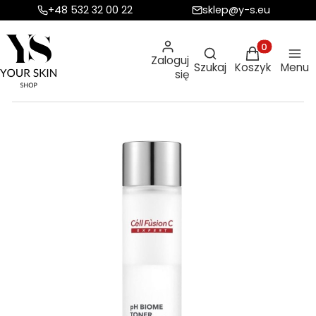
+48 532 32 00 22
sklep@y-s.eu
Otwórz wyszukiw
Produkty w ko
Zaloguj
Szukaj
Koszyk
Menu
się