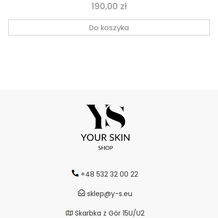
Cena
190,00 zł
Do koszyka
+48 532 32 00 22
sklep@y-s.eu
Skarbka z Gór 15U/U2