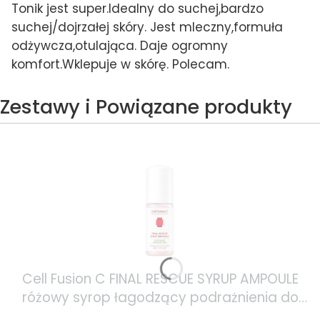
Tonik jest super.Idealny do suchej,bardzo
suchej/dojrzałej skóry. Jest mleczny,formuła
odżywcza,otulająca. Daje ogromny
komfort.Wklepuje w skórę. Polecam.
Zestawy i Powiązane produkty
Cell Fusion C FINAL RESCUE SYRUP AMPOULE
różowy syrop łagodzący podrażnienia do
cery tłustej i trądzikowej 30ml