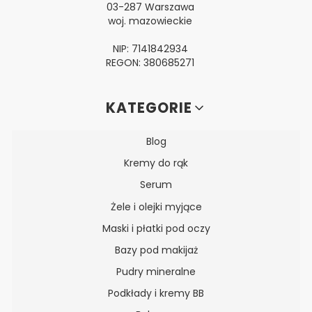
03-287 Warszawa
woj. mazowieckie
NIP: 7141842934
REGON: 380685271
Linki w stopce
KATEGORIE
Blog
Kremy do rąk
Serum
Żele i olejki myjące
Maski i płatki pod oczy
Bazy pod makijaż
Pudry mineralne
Podkłady i kremy BB