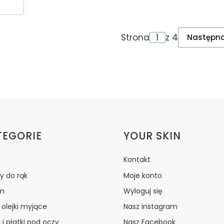
Strona
z 4
Następn
ki w stopce
TEGORIE
YOUR SKIN
Kontakt
y do rąk
Moje konto
m
Wyloguj się
i olejki myjące
Nasz instagram
 i płatki pod oczy
Nasz Facebook