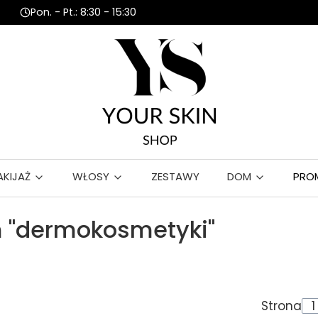
Pon. - Pt.: 8:30 - 15:30
AKIJAŻ
WŁOSY
ZESTAWY
DOM
PRO
 "dermokosmetyki"
Strona