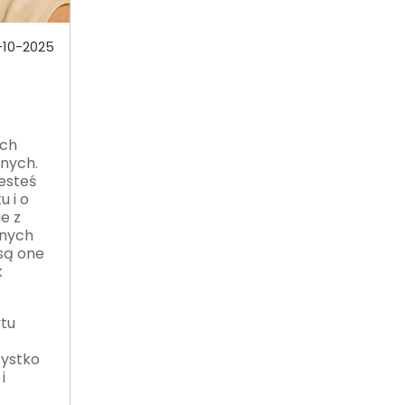
-10-2025
ych
nych.
jesteś
u i o
e z
lnych
 są one
k
ytu
z
zystko
i