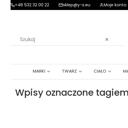
+48 532 32 00 22
sklep@y-s.eu
Moje konto
Wyczyść
MARKI
TWARZ
CIAŁO
M
Wpisy oznaczone tagiem