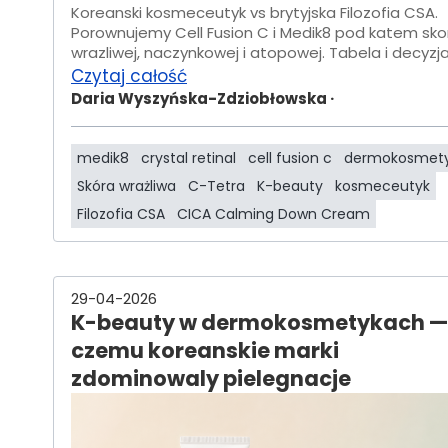
Koreanski kosmeceutyk vs brytyjska Filozofia CSA.
Porownujemy Cell Fusion C i Medik8 pod katem sko
wrazliwej, naczynkowej i atopowej. Tabela i decyzja
Czytaj całość
Daria Wyszyńska-Zdziobłowska ·
medik8
crystal retinal
cell fusion c
dermokosmety
Skóra wrażliwa
C-Tetra
K-beauty
kosmeceutyk
Filozofia CSA
CICA Calming Down Cream
29-04-2026
K-beauty w dermokosmetykach —
czemu koreanskie marki
zdominowaly pielegnacje