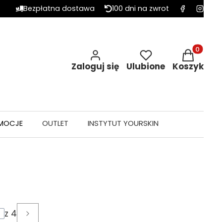
Bezpłatna dostawa
100 dni na zwrot
Produkty w 
Zaloguj się
Ulubione
Koszyk
MOCJE
OUTLET
INSTYTUT YOURSKIN
z 4
Następne wpisy