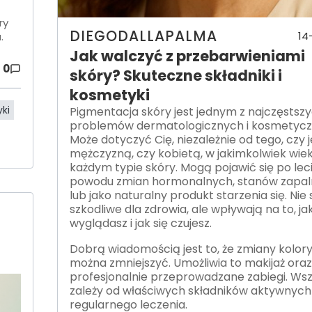
ry
DIEGODALLAPALMA
14
.
Jak walczyć z przebarwieniami
0
skóry? Skuteczne składniki i
kosmetyki
ki
Pigmentacja skóry jest jednym z najczęstsz
problemów dermatologicznych i kosmetycz
Może dotyczyć Cię, niezależnie od tego, czy 
mężczyzną, czy kobietą, w jakimkolwiek wiek
każdym typie skóry. Mogą pojawić się po leci
powodu zmian hormonalnych, stanów zapa
lub jako naturalny produkt starzenia się. Nie
szkodliwe dla zdrowia, ale wpływają na to, ja
wyglądasz i jak się czujesz.
Dobrą wiadomością jest to, że zmiany kolor
można zmniejszyć. Umożliwia to makijaż ora
profesjonalnie przeprowadzane zabiegi. Ws
zależy od właściwych składników aktywnych 
regularnego leczenia.