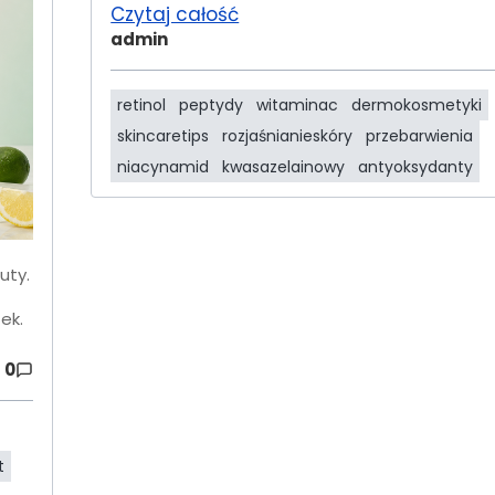
Czytaj całość
admin
retinol
peptydy
witaminac
dermokosmetyki
skincaretips
rozjaśnianieskóry
przebarwienia
niacynamid
kwasazelainowy
antyoksydanty
uty.
ek.
0
t