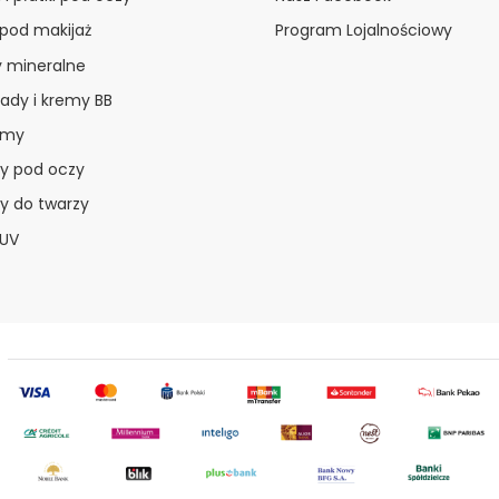
 pod makijaż
Program Lojalnościowy
y mineralne
ady i kremy BB
amy
y pod oczy
y do twarzy
 UV