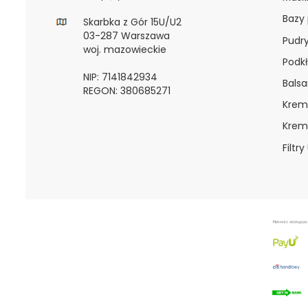
Bazy
Skarbka z Gór 15U/U2
03-287 Warszawa
Pudr
woj. mazowieckie
Podkł
NIP: 7141842934
Bals
REGON: 380685271
Krem
Krem
Filtry