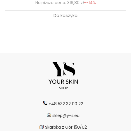
Najniższa cena:
316,80 zł
--14%
Do koszyka
+48 532 32 00 22
sklep@y-s.eu
Skarbka z Gór 15U/U2