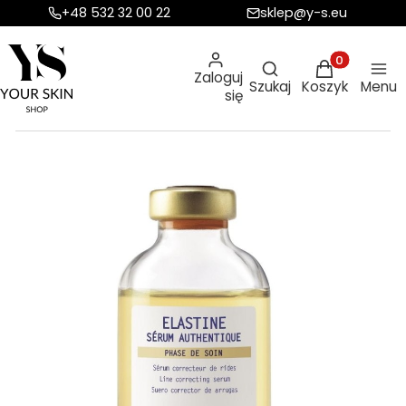
+48 532 32 00 22
sklep@y-s.eu
Otwórz wyszukiw
Produkty w ko
Zaloguj
Szukaj
Koszyk
Menu
się