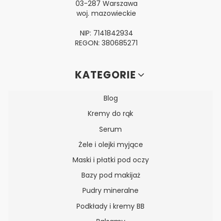
03-287 Warszawa
woj. mazowieckie
NIP: 7141842934
REGON: 380685271
Linki w stopce
KATEGORIE
Blog
Kremy do rąk
Serum
Żele i olejki myjące
Maski i płatki pod oczy
Bazy pod makijaż
Pudry mineralne
Podkłady i kremy BB