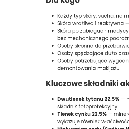
Dla kogo
Każdy typ skóry: sucha, norm
Skóra wrażliwa i reaktywna —
Skóra po zabiegach medycyn
bez mechanicznego podrażn
Osoby skłonne do przebarwi
Osoby spędzające dużo czas
Osoby potrzebujące wygodneg
demontowania makijażu
Kluczowe składniki a
Dwutlenek tytanu 22,5%
— m
składnik fotoprotekcyjny.
Tlenek cynku 22,5%
— minera
wykazuje również właściwośc
Hialuronian sodu (Sodium 