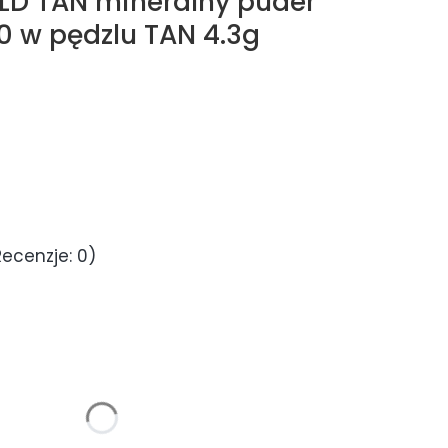
LD TAN mineralny puder
0 w pędzlu TAN 4.3g
ecenzje: 0)
u:
mogą różnić się ceną