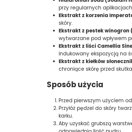
przy regularnych aplikacjach
Ekstrakt z korzenia Imperat
skóry.
Ekstrakt z pestek winogron (
wytwarzane pod wpływem pr
Ekstrakt z liści Camellia Si
indukowany ekspozycją na św
Ekstrakt z kiełków słoneczn
chroniące skórę przed skutka
Sposób użycia
Przed pierwszym użyciem odb
Przyłóż pędzel do skóry twar
karku.
Aby uzyskać grubszą warstwę
odpowiednią ilość pudru.