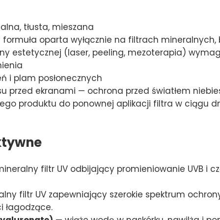
alna, tłusta, mieszana
 formuła oparta wyłącznie na filtrach mineralnych,
y estetycznej (laser, peeling, mezoterapia) wymag
ienia
eń i plam posłonecznych
u przed ekranami — ochrona przed światłem niebie
o produktu do ponownej aplikacji filtra w ciągu d
ktywne
ineralny filtr UV odbijający promieniowanie UVB i
lny filtr UV zapewniający szerokie spektrum ochro
i łagodzące.
Hyaluronate)
— wiąże wodę w naskórku, nawilża i p