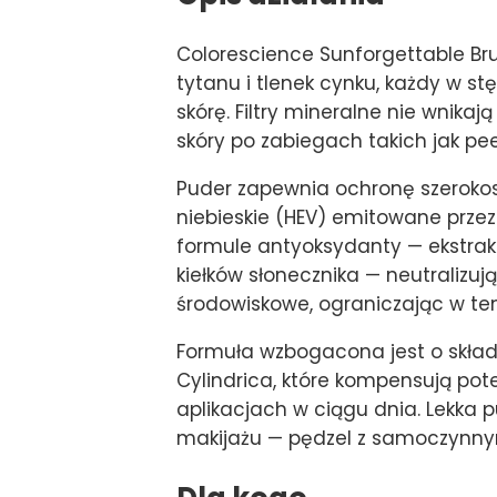
Colorescience Sunforgettable Bru
tytanu i tlenek cynku, każdy w st
skórę. Filtry mineralne nie wnika
skóry po zabiegach takich jak pee
Puder zapewnia ochronę szerokosp
niebieskie (HEV) emitowane prze
formule antyoksydanty — ekstrakt z
kiełków słonecznika — neutralizu
środowiskowe, ograniczając w ten
Formuła wzbogacona jest o składn
Cylindrica, które kompensują pot
aplikacjach w ciągu dnia. Lekka
makijażu — pędzel z samoczynny