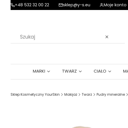
+48 532 32 00 22
sklep@y-s.eu
Moje konto
Wyczyść
MARKI
TWARZ
CIAŁO
M
Sklep Kosmetyczny YourSkin
Makijaż
Twarz
Pudry mineralne