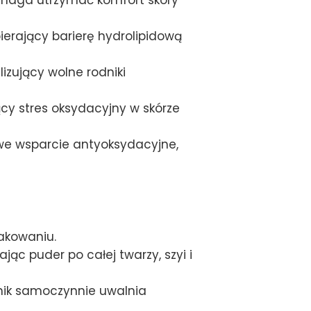
ierający barierę hydrolipidową
izujący wolne rodniki
y stres oksydacyjny w skórze
e wsparcie antyoksydacyjne,
akowaniu.
jąc puder po całej twarzy, szyi i
wnik samoczynnie uwalnia