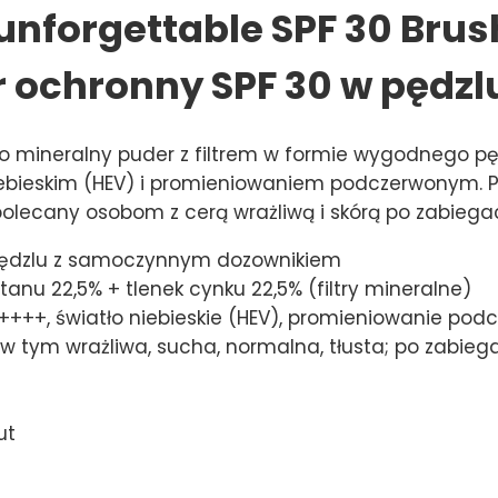
unforgettable SPF 30 Bru
 ochronny SPF 30 w pędzlu
o mineralny puder z filtrem w formie wygodnego pęd
niebieskim (HEV) i promieniowaniem podczerwonym. 
 polecany osobom z cerą wrażliwą i skórą po zabieg
pędzlu z samoczynnym dozownikiem
anu 22,5% + tlenek cynku 22,5% (filtry mineralne)
++++, światło niebieskie (HEV), promieniowanie pod
 w tym wrażliwa, sucha, normalna, tłusta; po zabie
ut