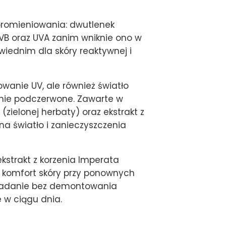
 promieniowania: dwutlenek
 UVB oraz UVA zanim wniknie ono w
owiednim dla skóry reaktywnej i
wanie UV, ale również światło
anie podczerwone. Zawarte w
(zielonej herbaty) oraz ekstrakt z
na światło i zanieczyszczenia
kstrakt z korzenia Imperata
ą komfort skóry przy ponownych
akładanie bez demontowania
 w ciągu dnia.