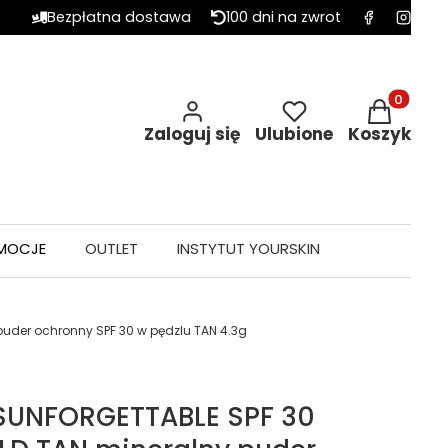
Bezpłatna dostawa
100 dni na zwrot
Produkty w 
Zaloguj się
Ulubione
Koszyk
MOCJE
OUTLET
INSTYTUT YOURSKIN
uder ochronny SPF 30 w pędzlu TAN 4.3g
 SUNFORGETTABLE SPF 30