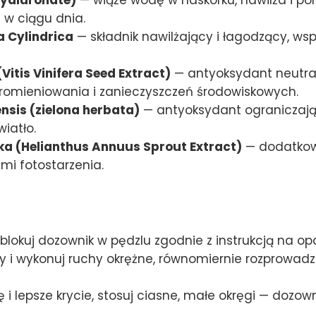
 w ciągu dnia.
a Cylindrica
— składnik nawilżający i łagodzący, wsp
Vitis Vinifera Seed Extract)
— antyoksydant neutral
omieniowania i zanieczyszczeń środowiskowych.
nensis (zielona herbata)
— antyoksydant ograniczając
iatło.
ika (Helianthus Annuus Sprout Extract)
— dodatkow
mi fotostarzenia.
lokuj dozownik w pędzlu zgodnie z instrukcją na op
zy i wykonuj ruchy okrężne, równomiernie rozprowadza
 i lepsze krycie, stosuj ciasne, małe okręgi — dozo