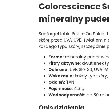
Colorescience S
mineralny puder
Sunforgettable Brush-On Shield t
skórę przed UVA, UVB, światłem 
każdego typu skóry, szczególnie
Forma:
mineralny puder w 
Filtry aktywne:
dwutlenek tyt
Ochrona:
UVB SPF 30, UVA PA
Wskazania:
każdy typ skóry,
Odcień:
TAN
Pojemność:
4,3 g
Wodoodporność:
do 80 min
Opis działania