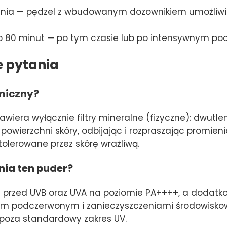
 dnia — pędzel z wbudowanym dozownikiem umożliw
 80 minut — po tym czasie lub po intensywnym poce
e pytania
emiczny?
wiera wyłącznie filtry mineralne (fizyczne): dwutlen
na powierzchni skóry, odbijając i rozpraszając promie
 tolerowane przez skórę wrażliwą.
ia ten puder?
 przed UVB oraz UVA na poziomie PA++++, a dodatko
iem podczerwonym i zanieczyszczeniami środowisko
 poza standardowy zakres UV.