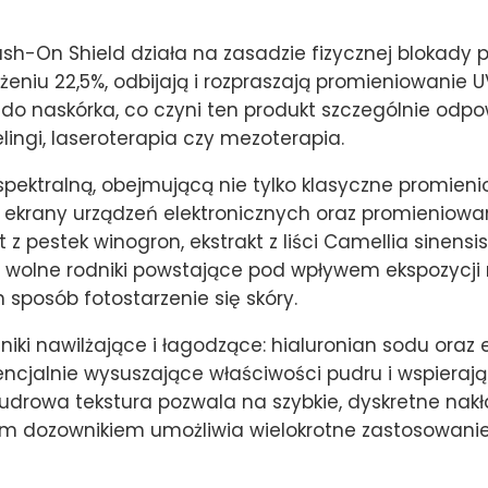
sh-On Shield działa na zasadzie fizycznej blokady
ężeniu 22,5%, odbijają i rozpraszają promieniowanie
ją do naskórka, co czyni ten produkt szczególnie odp
lingi, laseroterapia czy mezoterapia.
ektralną, obejmującą nie tylko klasyczne promienio
z ekrany urządzeń elektronicznych oraz promieniow
 pestek winogron, ekstrakt z liści Camellia sinensis 
ją wolne rodniki powstające pod wpływem ekspozycji 
 sposób fotostarzenie się skóry.
iki nawilżające i łagodzące: hialuronian sodu oraz e
encjalnie wysuszające właściwości pudru i wspieraj
 pudrowa tekstura pozwala na szybkie, dyskretne n
m dozownikiem umożliwia wielokrotne zastosowanie