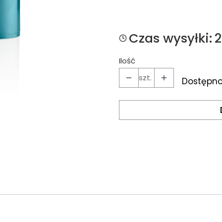
*
odcień
Tan
Czas wysyłki:
Ilość
szt.
Dostępno