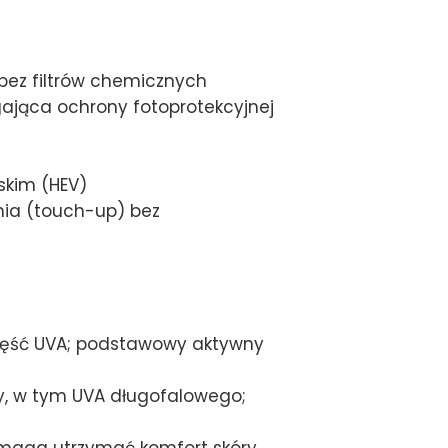
 bez filtrów chemicznych
ająca ochrony fotoprotekcyjnej
skim (HEV)
nia (touch-up) bez
 część UVA; podstawowy aktywny
ny, w tym UVA długofalowego;
omaga utrzymać komfort skóry