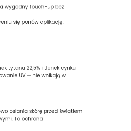
ia wygodny touch-up bez
niu się ponów aplikację.
ek tytanu 22,5% i tlenek cynku
niowanie UV — nie wnikają w
wo osłania skórę przed światłem
wymi. To ochrona