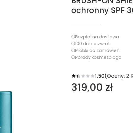
BRUSH-ON SHIE
ochronny SPF 3
Bezpłatna dostawa
100 dni na zwrot
Próbki do zamówień
Porady kosmetologa
1.50
(Oceny: 2 R
Cena
319,00 zł
Wybierz wariant produkt
Poszczególne warianty 