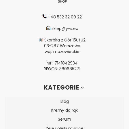
+48 532 32 00 22
sklep@y-s.eu
Skarbka z Gór 15U/U2
03-287 Warszawa
woj. mazowieckie
NIP: 7141842934
REGON: 380685271
Linki w stopce
KATEGORIE
Blog
Kremy do rąk
Serum
Żele i olejki myjące