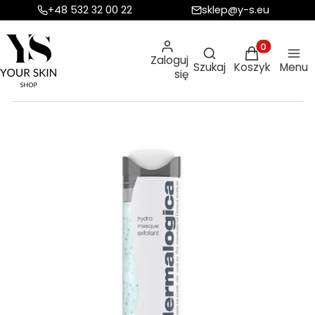
+48 532 32 00 22
sklep@y-s.eu
Otwórz wyszukiw
Produkty w ko
Zaloguj
Szukaj
Koszyk
Menu
się