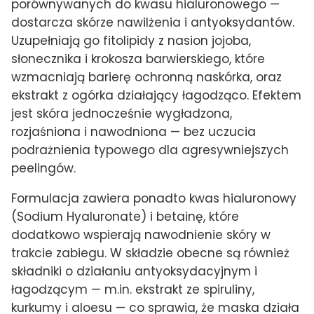
porównywanych do kwasu hialuronowego —
dostarcza skórze nawilżenia i antyoksydantów.
Uzupełniają go fitolipidy z nasion jojoba,
słonecznika i krokosza barwierskiego, które
wzmacniają barierę ochronną naskórka, oraz
ekstrakt z ogórka działający łagodząco. Efektem
jest skóra jednocześnie wygładzona,
rozjaśniona i nawodniona — bez uczucia
podrażnienia typowego dla agresywniejszych
peelingów.
Formulacja zawiera ponadto kwas hialuronowy
(Sodium Hyaluronate) i betainę, które
dodatkowo wspierają nawodnienie skóry w
trakcie zabiegu. W składzie obecne są również
składniki o działaniu antyoksydacyjnym i
łagodzącym — m.in. ekstrakt ze spiruliny,
kurkumy i aloesu — co sprawia, że maska działa