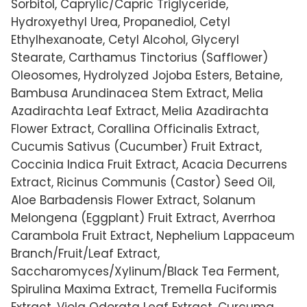
Sorbitol, Caprylic/Capric Triglyceride,
Hydroxyethyl Urea, Propanediol, Cetyl
Ethylhexanoate, Cetyl Alcohol, Glyceryl
Stearate, Carthamus Tinctorius (Safflower)
Oleosomes, Hydrolyzed Jojoba Esters, Betaine,
Bambusa Arundinacea Stem Extract, Melia
Azadirachta Leaf Extract, Melia Azadirachta
Flower Extract, Corallina Officinalis Extract,
Cucumis Sativus (Cucumber) Fruit Extract,
Coccinia Indica Fruit Extract, Acacia Decurrens
Extract, Ricinus Communis (Castor) Seed Oil,
Aloe Barbadensis Flower Extract, Solanum
Melongena (Eggplant) Fruit Extract, Averrhoa
Carambola Fruit Extract, Nephelium Lappaceum
Branch/Fruit/Leaf Extract,
Saccharomyces/Xylinum/Black Tea Ferment,
Spirulina Maxima Extract, Tremella Fuciformis
Extract, Viola Odorata Leaf Extract, Curcuma