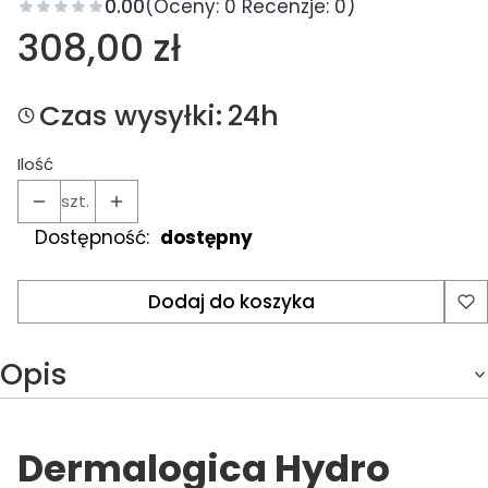
0.00
(Oceny: 0 Recenzje: 0)
Cena
308,00 zł
Czas wysyłki:
24h
Ilość
szt.
Dostępność:
dostępny
Dodaj do koszyka
Opis
Dermalogica Hydro