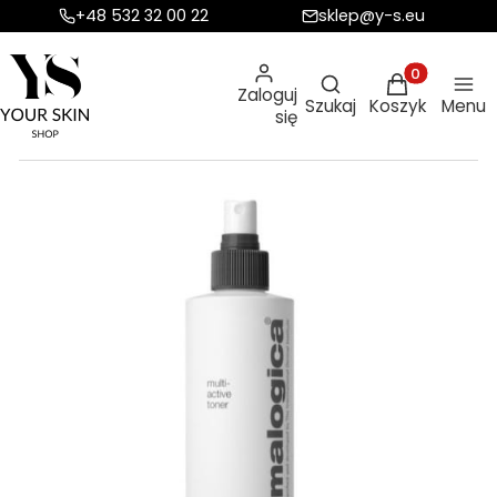
+48 532 32 00 22
sklep@y-s.eu
Otwórz wyszukiw
Produkty w ko
Zaloguj
Szukaj
Koszyk
Menu
się