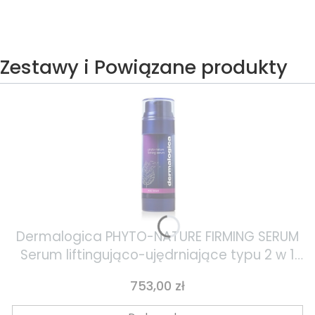
Zestawy i Powiązane produkty
Dermalogica PHYTO-NATURE FIRMING SERUM
Serum liftingująco-ujędrniające typu 2 w 1
40 ml
Cena
753,00 zł