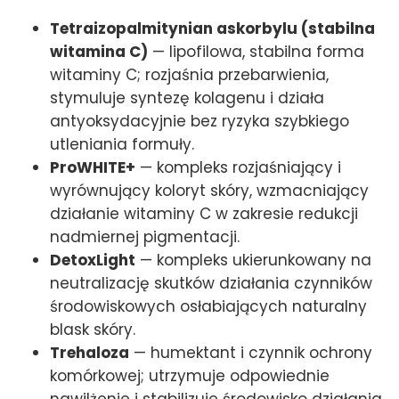
Tetraizopalmitynian askorbylu (stabilna
witamina C)
— lipofilowa, stabilna forma
witaminy C; rozjaśnia przebarwienia,
stymuluje syntezę kolagenu i działa
antyoksydacyjnie bez ryzyka szybkiego
utleniania formuły.
ProWHITE+
— kompleks rozjaśniający i
wyrównujący koloryt skóry, wzmacniający
działanie witaminy C w zakresie redukcji
nadmiernej pigmentacji.
DetoxLight
— kompleks ukierunkowany na
neutralizację skutków działania czynników
środowiskowych osłabiających naturalny
blask skóry.
Trehaloza
— humektant i czynnik ochrony
komórkowej; utrzymuje odpowiednie
nawilżenie i stabilizuje środowisko działania