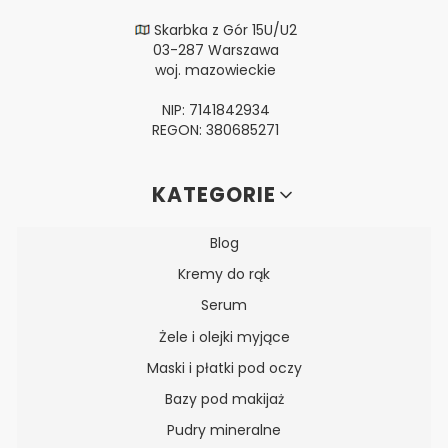
Skarbka z Gór 15U/U2
03-287 Warszawa
woj. mazowieckie
NIP: 7141842934
REGON: 380685271
Linki w stopce
KATEGORIE
Blog
Kremy do rąk
Serum
Żele i olejki myjące
Maski i płatki pod oczy
Bazy pod makijaż
Pudry mineralne