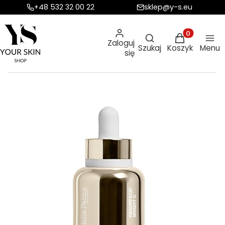
+48 532 32 00 22
sklep@y-s.eu
Otwórz wyszukiw
Produkty w ko
Zaloguj
Szukaj
Koszyk
Menu
się