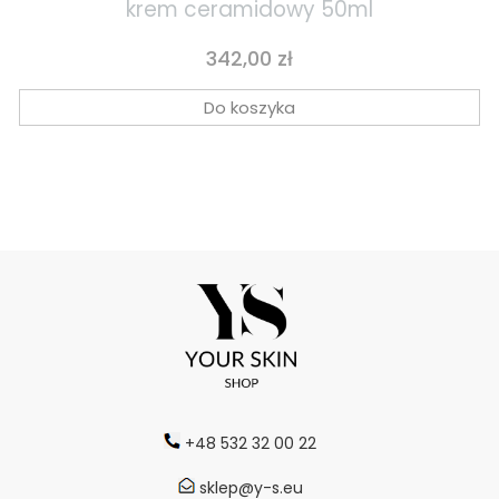
krem ceramidowy 50ml
Cena
342,00 zł
Do koszyka
+48 532 32 00 22
sklep@y-s.eu