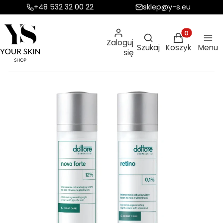
+48 532 32 00 22
sklep@y-s.eu
Otwórz wyszukiw
Produkty w ko
Zaloguj
Szukaj
Koszyk
Menu
się