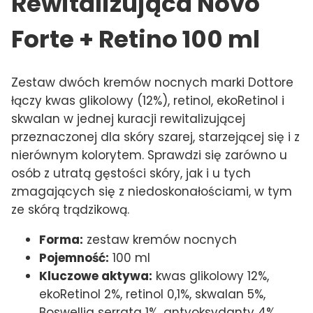
Rewitalizująca Novo
Forte + Retino 100 ml
Zestaw dwóch kremów nocnych marki Dottore
łączy kwas glikolowy (12%), retinol, ekoRetinol i
skwalan w jednej kuracji rewitalizującej
przeznaczonej dla skóry szarej, starzejącej się i z
nierównym kolorytem. Sprawdzi się zarówno u
osób z utratą gęstości skóry, jak i u tych
zmagających się z niedoskonałościami, w tym
ze skórą trądzikową.
Forma:
zestaw kremów nocnych
Pojemność:
100 ml
Kluczowe aktywa:
kwas glikolowy 12%,
ekoRetinol 2%, retinol 0,1%, skwalan 5%,
Boswellia serrata 1%, antyoksydanty 4%