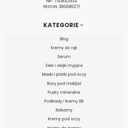
NIP: 7141842934
REGON: 380685271
Linki w stopce
KATEGORIE
Blog
Kremy do rąk
Serum
Żele i olejki myjące
Maski i płatki pod oczy
Bazy pod makijaż
Pudry mineralne
Podkłady i kremy BB
Balsamy
Kremy pod oczy
Kremy do twarzy