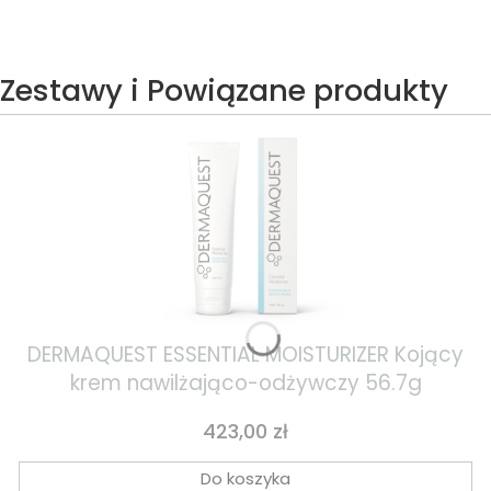
Zestawy i Powiązane produkty
DERMAQUEST ESSENTIAL MOISTURIZER Kojący
krem nawilżająco-odżywczy 56.7g
Cena
423,00 zł
Do koszyka