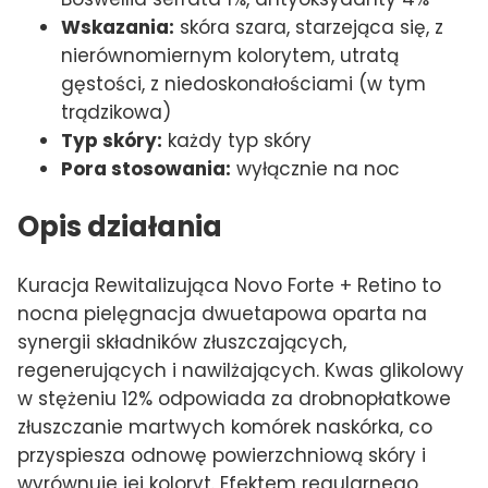
Wskazania:
skóra szara, starzejąca się, z
nierównomiernym kolorytem, utratą
gęstości, z niedoskonałościami (w tym
trądzikowa)
Typ skóry:
każdy typ skóry
Pora stosowania:
wyłącznie na noc
Opis działania
Kuracja Rewitalizująca Novo Forte + Retino to
nocna pielęgnacja dwuetapowa oparta na
synergii składników złuszczających,
regenerujących i nawilżających. Kwas glikolowy
w stężeniu 12% odpowiada za drobnopłatkowe
złuszczanie martwych komórek naskórka, co
przyspiesza odnowę powierzchniową skóry i
wyrównuje jej koloryt. Efektem regularnego