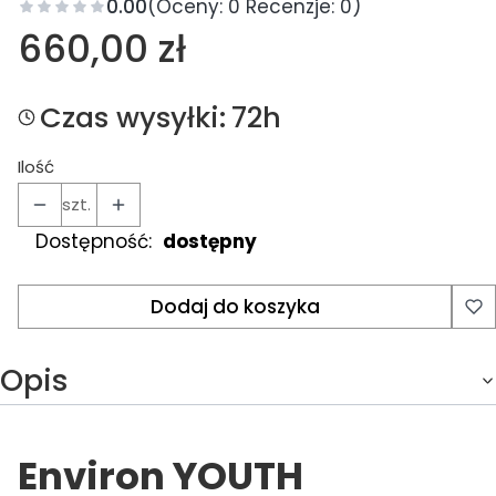
0.00
(Oceny: 0 Recenzje: 0)
Cena
660,00 zł
Czas wysyłki:
72h
Ilość
szt.
Dostępność:
dostępny
Dodaj do koszyka
Opis
Environ YOUTH