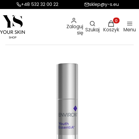
+48 532 32 00 22
sklep@y-s.eu
Otwórz wyszukiw
Produkty w ko
Zaloguj
Szukaj
Koszyk
Menu
się