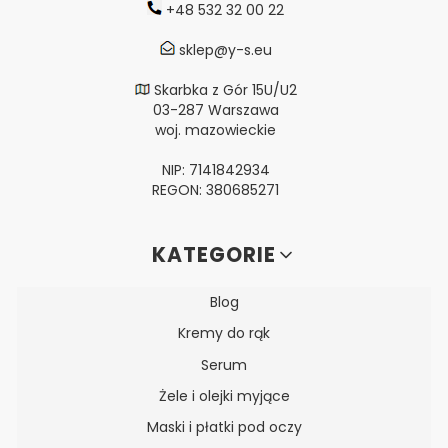
+48 532 32 00 22
sklep@y-s.eu
Skarbka z Gór 15U/U2
03-287 Warszawa
woj. mazowieckie
NIP: 7141842934
REGON: 380685271
Linki w stopce
KATEGORIE
Blog
Kremy do rąk
Serum
Żele i olejki myjące
Maski i płatki pod oczy