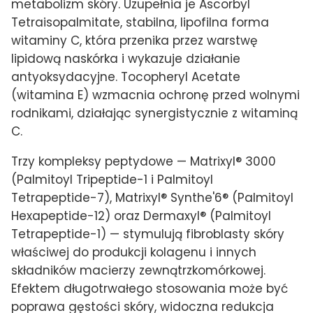
metabolizm skóry. Uzupełnia je Ascorbyl
Tetraisopalmitate, stabilna, lipofilna forma
witaminy C, która przenika przez warstwę
lipidową naskórka i wykazuje działanie
antyoksydacyjne. Tocopheryl Acetate
(witamina E) wzmacnia ochronę przed wolnymi
rodnikami, działając synergistycznie z witaminą
C.
Trzy kompleksy peptydowe — Matrixyl® 3000
(Palmitoyl Tripeptide-1 i Palmitoyl
Tetrapeptide-7), Matrixyl® Synthe'6® (Palmitoyl
Hexapeptide-12) oraz Dermaxyl® (Palmitoyl
Tetrapeptide-1) — stymulują fibroblasty skóry
właściwej do produkcji kolagenu i innych
składników macierzy zewnątrzkomórkowej.
Efektem długotrwałego stosowania może być
poprawa gęstości skóry, widoczna redukcja