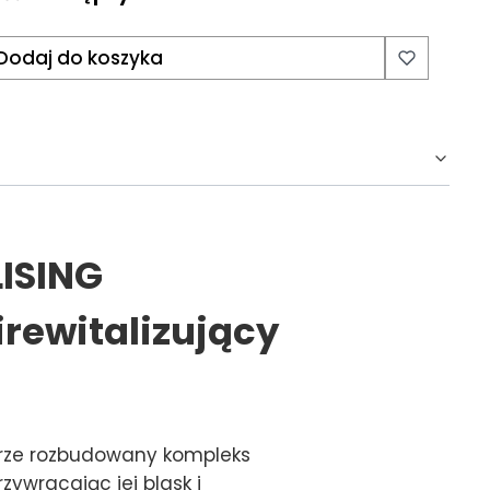
Dodaj do koszyka
ISING
rewitalizujący
órze rozbudowany kompleks
wracając jej blask i