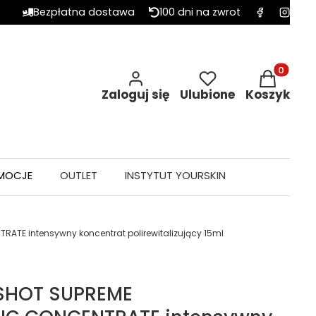
Bezpłatna dostawa
100 dni na zwrot
Produkty w 
Zaloguj się
Ulubione
Koszyk
MOCJE
OUTLET
INSTYTUT YOURSKIN
ATE intensywny koncentrat polirewitalizujący 15ml
SHOT SUPREME