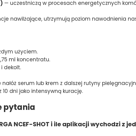
)
— uczestniczą w procesach energetycznych komó
cje nawilżające, utrzymują poziom nawodnienia nas
ażdym użyciem.
75 ml koncentratu.
i dekolt.
 nałóż serum lub krem z dalszej rutyny pielęgnacyjn
 10 dni jako intensywną kurację.
e pytania
ORGA NCEF-SHOT i ile aplikacji wychodzi z 