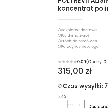
POLYREVITALIS
koncentrat poli
Bezpłatna dostawa
100 dni na zwrot
Próbki do zamówień
Porady kosmetologa
0.00
(Oceny: 0 
Cena
315,00 zł
Czas wysyłki:
Ilość
szt.
Dostępno