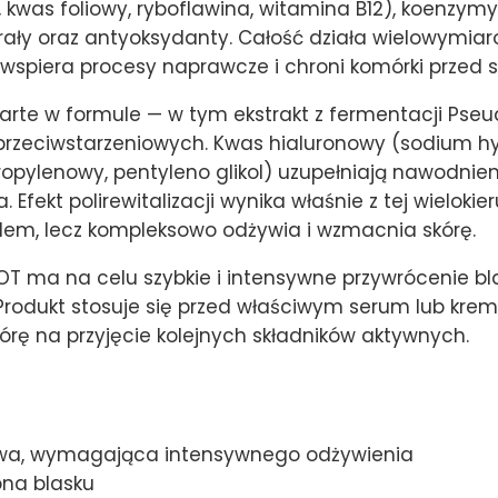
 kwas foliowy, ryboflawina, witamina B12), koenzym
ły oraz antyoksydanty. Całość działa wielowymiar
 wspiera procesy naprawcze i chroni komórki przed
warte w formule — w tym ekstrakt z fermentacji Ps
rzeciwstarzeniowych. Kwas hialuronowy (sodium hya
propylenowy, pentyleno glikol) uzupełniają nawodnie
. Efekt polirewitalizacji wynika właśnie z tej wielok
blem, lecz kompleksowo odżywia i wzmacnia skórę.
T ma na celu szybkie i intensywne przywrócenie blas
. Produkt stosuje się przed właściwym serum lub k
kórę na przyjęcie kolejnych składników aktywnych.
towa, wymagająca intensywnego odżywienia
na blasku