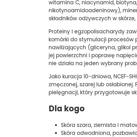
witamina C, niacynamid, biotyna,
nikotynoamidoadeninowy), minera
składników odżywczych w skórze,
Proteiny i egzopolisacharydy za
komórki do stymulacji procesów p
nawilżających (gliceryna, glikol 
jej powierzchni i poprawę napięcia
nie działa na jeden wybrany pro
Jako kuracja 10-dniowa, NCEF-SHO
zmęczonej, szarej lub osłabionej
pielęgnacji, który przygotowuje s
Dla kogo
Skóra szara, ziemista i ma
Skóra odwodniona, pozbawio