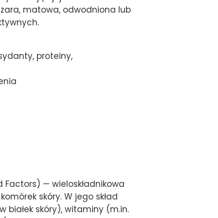
 szara, matowa, odwodniona lub
ktywnych.
ydanty, proteiny,
enia
 Factors) — wieloskładnikowa
omórek skóry. W jego skład
 białek skóry), witaminy (m.in.