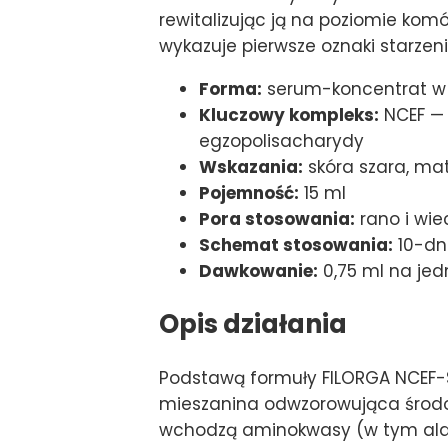
rewitalizując ją na poziomie kom
wykazuje pierwsze oznaki starzen
Forma:
serum-koncentrat w 
Kluczowy kompleks:
NCEF — 
egzopolisacharydy
Wskazania:
skóra szara, mat
Pojemność:
15 ml
Pora stosowania:
rano i wi
Schemat stosowania:
10-dn
Dawkowanie:
0,75 ml na jed
Opis działania
Podstawą formuły FILORGA NCEF-S
mieszanina odwzorowująca środo
wchodzą aminokwasy (w tym alanina