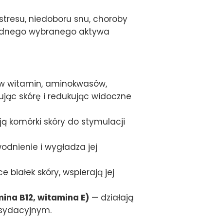
tresu, niedoboru snu, choroby
 jednego wybranego aktywa
aw witamin, aminokwasów,
ując skórę i redukując widoczne
ą komórki skóry do stymulacji
dnienie i wygładza jej
 białek skóry, wspierają jej
ina B12, witamina E)
— działają
ksydacyjnym.