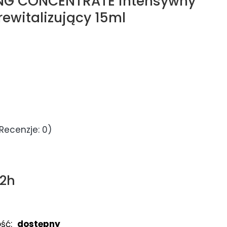
ING CONCENTRATE intensywny
rewitalizujący 15ml
Recenzje: 0)
72h
ść:
dostępny