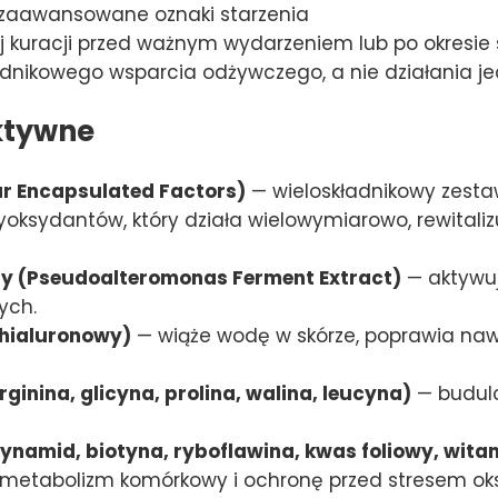
i zaawansowane oznaki starzenia
 kuracji przed ważnym wydarzeniem lub po okresie s
ładnikowego wsparcia odżywczego, a nie działania
ktywne
ar Encapsulated Factors)
— wieloskładnikowy zest
oksydantów, który działa wielowymiarowo, rewitaliz
dy (Pseudoalteromonas Ferment Extract)
— aktywuj
ych.
hialuronowy)
— wiąże wodę w skórze, poprawia nawo
ginina, glicyna, prolina, walina, leucyna)
— budulce
ynamid, biotyna, ryboflawina, kwas foliowy, witam
ą metabolizm komórkowy i ochronę przed stresem o