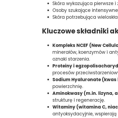
Skóra wykazująca pierwsze 
Osoby szukające intensywnej
Skóra potrzebująca wielosk
Kluczowe składniki a
Kompleks NCEF (New Cellul
minerałów, koenzymów i anty
oznaki starzenia.
Proteiny i egzopolisachary
procesów przeciwstarzeniow
Sodium Hyaluronate (kwas 
powierzchnię.
Aminokwasy (m.in. lizyna, ar
strukturę i regenerację.
Witaminy (witamina C, niac
antyoksydacyjnie, wspieraj