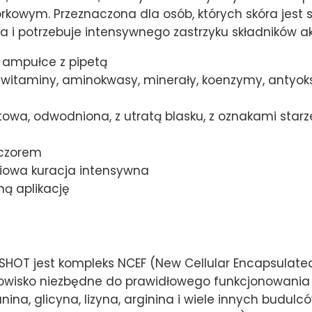
órkowym. Przeznaczona dla osób, których skóra jest
ia i potrzebuje intensywnego zastrzyku składników a
ampułce z pipetą
witaminy, aminokwasy, minerały, koenzymy, antyoks
owa, odwodniona, z utratą blasku, z oznakami starz
eczorem
iowa kuracja intensywna
ną aplikację
HOT jest kompleks NCEF (New Cellular Encapsulated
wisko niezbędne do prawidłowego funkcjonowania k
, glicyna, lizyna, arginina i wiele innych budulców