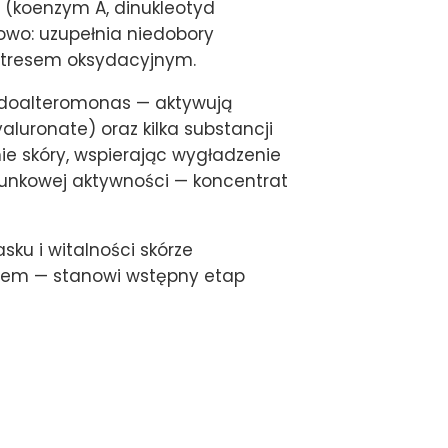
y (koenzym A, dinukleotyd
owo: uzupełnia niedobory
 stresem oksydacyjnym.
eudoalteromonas — aktywują
luronate) oraz kilka substancji
nie skóry, wspierając wygładzenie
ierunkowej aktywności — koncentrat
ku i witalności skórze
remem — stanowi wstępny etap