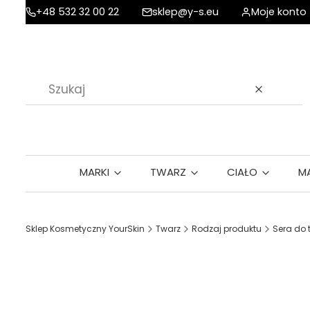
+48 532 32 00 22
sklep@y-s.eu
Moje konto
Wyczyść
MARKI
TWARZ
CIAŁO
M
Sklep Kosmetyczny YourSkin
Twarz
Rodzaj produktu
Sera do 