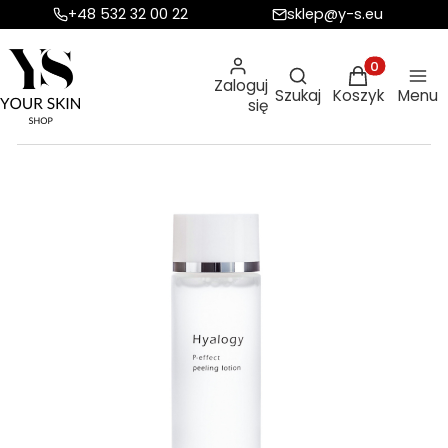
+48 532 32 00 22
sklep@y-s.eu
Otwórz wyszukiw
Produkty w ko
Zaloguj
Szukaj
Koszyk
Menu
się