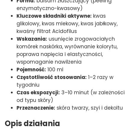
Forma:
balsam złuszczający (peeling
enzymatyczno-kwasowy)
Kluczowe składniki aktywne:
kwas
glikolowy, kwas mlekowy, kwas jabłkowy,
kwaśny filtrat Acidofilus
Wskazania:
usunięcie zrogowaciałych
komórek naskórka, wyrównanie kolorytu,
poprawa napięcia i elastyczności,
wspomaganie nawilżenia
Pojemność:
100 ml
Częstotliwość stosowania:
1–2 razy w
tygodniu
Czas ekspozycji:
3–10 minut (w zależności
od typu skóry)
Przeznaczenie:
skóra twarzy, szyi i dekoltu
Opis działania