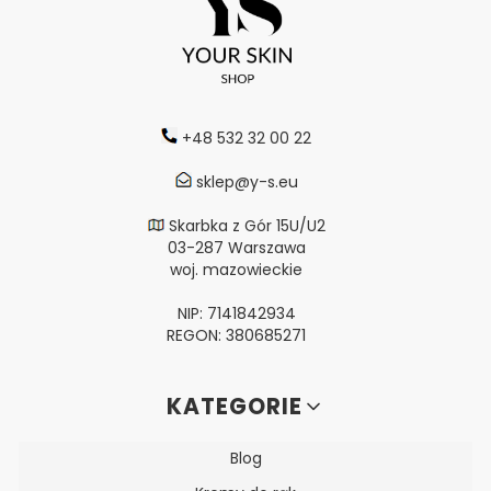
+48 532 32 00 22
sklep@y-s.eu
Skarbka z Gór 15U/U2
03-287 Warszawa
woj. mazowieckie
NIP: 7141842934
REGON: 380685271
Linki w stopce
KATEGORIE
Blog