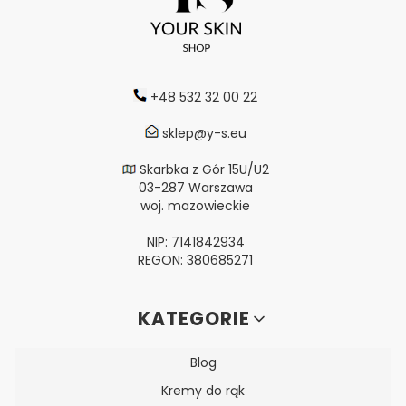
+48 532 32 00 22
sklep@y-s.eu
Skarbka z Gór 15U/U2
03-287 Warszawa
woj. mazowieckie
NIP: 7141842934
REGON: 380685271
Linki w stopce
KATEGORIE
Blog
Kremy do rąk