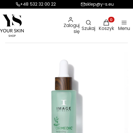
+48 532 32 00 22
sklep@y-s.eu
Otwórz wyszukiw
Produkty w ko
Zaloguj
Szukaj
Koszyk
Menu
się