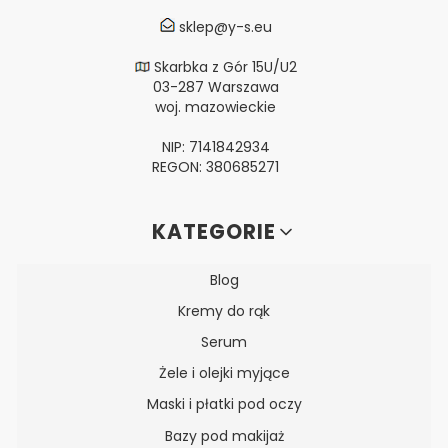
sklep@y-s.eu
Skarbka z Gór 15U/U2
03-287 Warszawa
woj. mazowieckie
NIP: 7141842934
REGON: 380685271
Linki w stopce
KATEGORIE
Blog
Kremy do rąk
Serum
Żele i olejki myjące
Maski i płatki pod oczy
Bazy pod makijaż