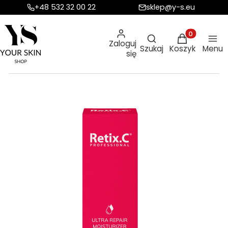
+48 532 32 00 22
sklep@y-s.eu
Otwórz wyszukiw
Produkty w ko
Zaloguj
Szukaj
Koszyk
Menu
się