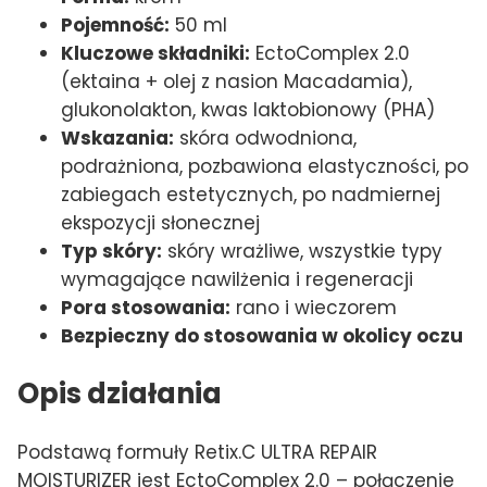
Pojemność:
50 ml
Kluczowe składniki:
EctoComplex 2.0
(ektaina + olej z nasion Macadamia),
glukonolakton, kwas laktobionowy (PHA)
Wskazania:
skóra odwodniona,
podrażniona, pozbawiona elastyczności, po
zabiegach estetycznych, po nadmiernej
ekspozycji słonecznej
Typ skóry:
skóry wrażliwe, wszystkie typy
wymagające nawilżenia i regeneracji
Pora stosowania:
rano i wieczorem
Bezpieczny do stosowania w okolicy oczu
Opis działania
Podstawą formuły Retix.C ULTRA REPAIR
MOISTURIZER jest EctoComplex 2.0 – połączenie