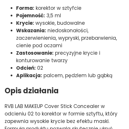
Forma:
korektor w sztyfcie
Pojemność:
3,5 ml
Krycie:
wysokie, budowalne
Wskazania:
niedoskonałości,
zaczerwienienia, wypryski, przebarwienia,
cienie pod oczami
Zastosowanie:
precyzyjne krycie i
konturowanie twarzy
Odcień:
02
Aplikacja:
palcem, pędzlem lub gąbką
Opis działania
RVB LAB MAKEUP Cover Stick Concealer w
odcieniu 02 to korektor w formie sztyftu, który
zapewnia wysokie krycie bez efektu maski.
Formuła produktu pozwala skutecznie ukryć