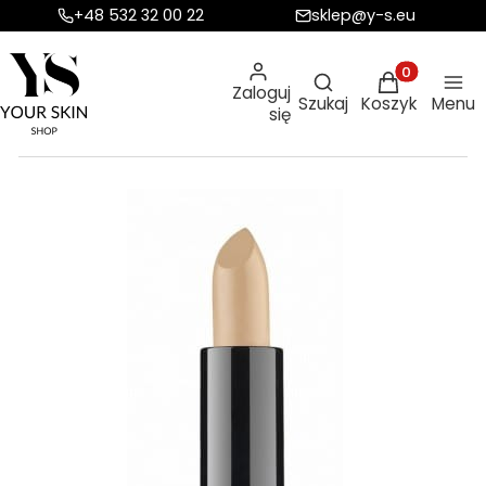
+48 532 32 00 22
sklep@y-s.eu
Otwórz wyszukiw
Produkty w ko
Zaloguj
Szukaj
Koszyk
Menu
się