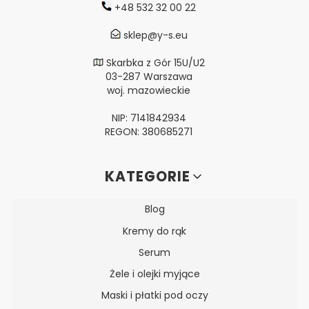
+48 532 32 00 22
sklep@y-s.eu
Skarbka z Gór 15U/U2
03-287 Warszawa
woj. mazowieckie
NIP: 7141842934
REGON: 380685271
Linki w stopce
KATEGORIE
Blog
Kremy do rąk
Serum
Żele i olejki myjące
Maski i płatki pod oczy