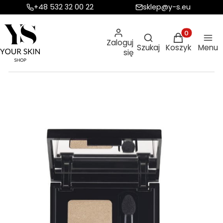
+48 532 32 00 22
sklep@y-s.eu
Otwórz wyszukiw
Produkty w ko
Zaloguj
Szukaj
Koszyk
Menu
się