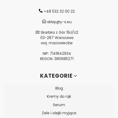
+48 532 32 00 22
sklep@y-s.eu
Skarbka z Gór 15U/U2
03-287 Warszawa
woj. mazowieckie
NIP: 7141842934
REGON: 380685271
Linki w stopce
KATEGORIE
Blog
Kremy do rąk
Serum
Żele i olejki myjące