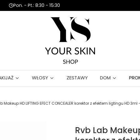
Pon. - Pt.: 8:30 - 15:30
AKIJAŻ
WŁOSY
ZESTAWY
DOM
PRO
b Makeup HD LIFTING EFECT CONCEALER korektor z efektem ligtingu HD 3ml - 
Rvb Lab Makeu