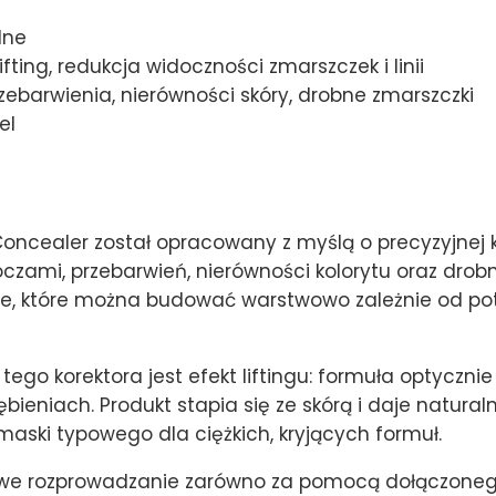
lne
fting, redukcja widoczności zmarszczek i linii
zebarwienia, nierówności skóry, drobne zmarszczki
el
 Concealer został opracowany z myślą o precyzyjne
zami, przebarwień, nierówności kolorytu oraz drobny
ie, które można budować warstwowo zależnie od pot
go korektora jest efekt liftingu: formuła optyczni
agłębieniach. Produkt stapia się ze skórą i daje natu
aski typowego dla ciężkich, kryjących formuł.
twe rozprowadzanie zarówno za pomocą dołączonego 