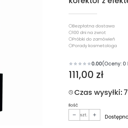
korektor z efekt
Bezpłatna dostawa
100 dni na zwrot
Próbki do zamówień
Porady kosmetologa
0.00
(Oceny: 0 
Cena
111,00 zł
Czas wysyłki:
Ilość
szt.
Dostępno