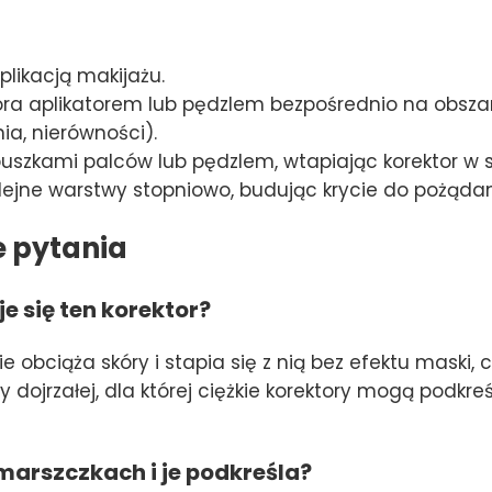
plikacją makijażu.
ktora aplikatorem lub pędzlem bezpośrednio na obs
nia, nierówności).
puszkami palców lub pędzlem, wtapiając korektor w s
olejne warstwy stopniowo, budując krycie do pożądan
e pytania
e się ten korektor?
ie obciąża skóry i stapia się z nią bez efektu maski
 dojrzałej, dla której ciężkie korektory mogą podkre
marszczkach i je podkreśla?