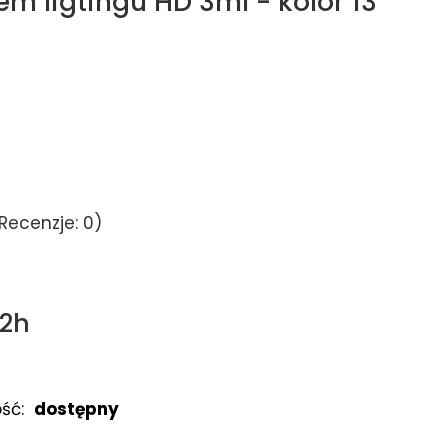
em ligtingu HD 3ml - kolor 13
Recenzje: 0)
72h
ść:
dostępny