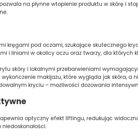
 pozwala na płynne wtopienie produktu w skórę i st
ne.
 kręgami pod oczami, szukające skutecznego krycia
 i liniami w okolicy oczu oraz twarzy, dla których k
rytu skóry i lokalnymi przebarwieniami wymagającym
 wykończenie makijażu, które wygląda jak skóra, a n
ldowalnym kryciu – możliwości dozowania intensywn
ktywne
apewnia optyczny efekt liftingu, redukując widocznoś
 niedoskonałości.