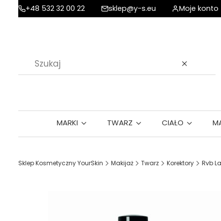
+48 532 32 00 22
sklep@y-s.eu
Moje konto
Wyczyść
MARKI
TWARZ
CIAŁO
M
Sklep Kosmetyczny YourSkin
Makijaż
Twarz
Korektory
Rvb La