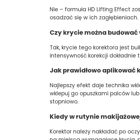
Nie – formuła HD Lifting Effect z
osadzać się w ich zagłębieniach. 
Czy krycie można budować
Tak, krycie tego korektora jest 
intensywność korekcji dokładnie t
Jak prawidłowo aplikować k
Najlepszy efekt daje technika wk
wklepuj go opuszkami palców lub p
stopniowo.
Kiedy w rutynie makijażowe
Korektor należy nakładać po oczys
na miejsca wymagające krycia, p