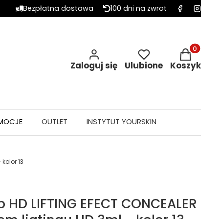
Bezpłatna dostawa
100 dni na zwrot
Produkty w 
Zaloguj się
Ulubione
Koszyk
MOCJE
OUTLET
INSTYTUT YOURSKIN
kolor 13
p HD LIFTING EFECT CONCEALER