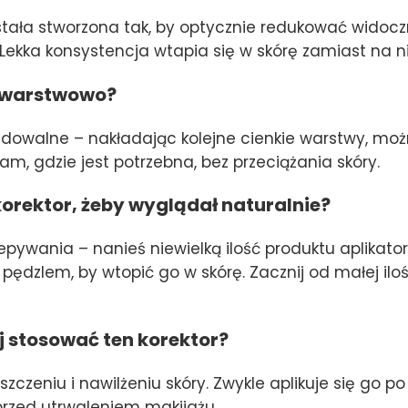
ostała stworzona tak, by optycznie redukować widoczno
Lekka konsystencja wtapia się w skórę zamiast na ni
 warstwowo?
buildowalne – nakładając kolejne cienkie warstwy, m
am, gdzie jest potrzebna, bez przeciążania skóry.
orektor, żeby wyglądał naturalnie?
lepywania – nanieś niewielką ilość produktu aplikat
ędzlem, by wtopić go w skórę. Zacznij od małej iloś
j stosować ten korektor?
zczeniu i nawilżeniu skóry. Zwykle aplikuje się go 
rzed utrwaleniem makijażu.