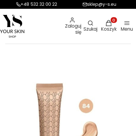
+48 532 32 00 22
sklep@y-s.eu
Otwórz wyszukiw
Produkty w ko
Zaloguj
Szukaj
Koszyk
Menu
się