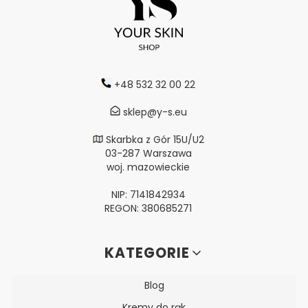
+48 532 32 00 22
sklep@y-s.eu
Skarbka z Gór 15U/U2
03-287 Warszawa
woj. mazowieckie
NIP: 7141842934
REGON: 380685271
Linki w stopce
KATEGORIE
Blog
Kremy do rąk