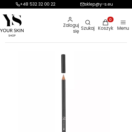
+48 532 32 00 22
sklep@y-s.eu
Otwórz wyszukiw
Produkty w ko
Zaloguj
Szukaj
Koszyk
Menu
się