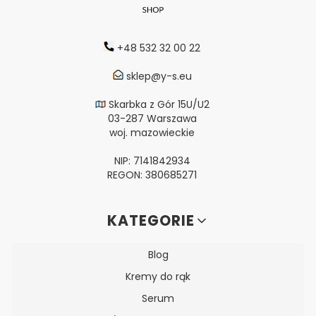
+48 532 32 00 22
sklep@y-s.eu
Skarbka z Gór 15U/U2
03-287 Warszawa
woj. mazowieckie
NIP: 7141842934
REGON: 380685271
Linki w stopce
KATEGORIE
Blog
Kremy do rąk
Serum