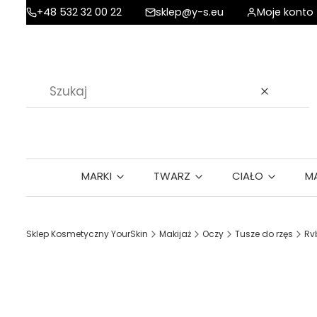
+48 532 32 00 22
sklep@y-s.eu
Moje konto
Wyczyść
MARKI
TWARZ
CIAŁO
M
Sklep Kosmetyczny YourSkin
Makijaż
Oczy
Tusze do rzęs
Rv