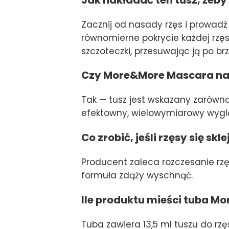
Zacznij od nasady rzęs i prowad
równomierne pokrycie każdej rzęs
szczoteczki, przesuwając ją po br
Czy More&More Mascara nad
Tak — tusz jest wskazany zarówno 
efektowny, wielowymiarowy wyglą
Co zrobić, jeśli rzęsy się skl
Producent zaleca rozczesanie rzę
formuła zdąży wyschnąć.
Ile produktu mieści tuba 
Tuba zawiera 13,5 ml tuszu do rzę