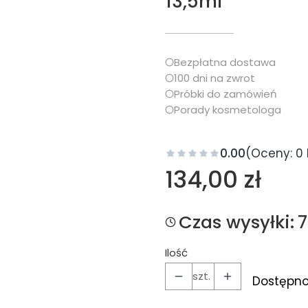
13,5ml
Bezpłatna dostawa
100 dni na zwrot
Próbki do zamówień
Porady kosmetologa
0.00
(Oceny: 0 
Cena
134,00 zł
Czas wysyłki:
Ilość
szt.
Dostępno