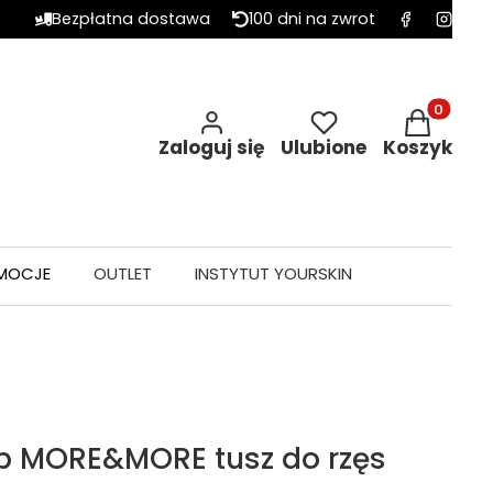
Bezpłatna dostawa
100 dni na zwrot
Produkty w 
Zaloguj się
Ulubione
Koszyk
MOCJE
OUTLET
INSTYTUT YOURSKIN
p MORE&MORE tusz do rzęs