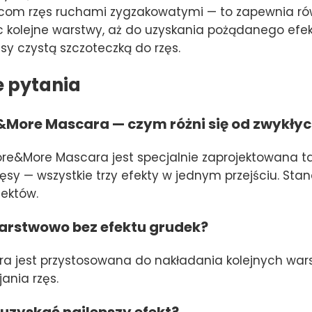
ńcom rzęs ruchami zygzakowatymi — to zapewnia rów
c kolejne warstwy, aż do uzyskania pożądanego efek
ęsy czystą szczoteczką do rzęs.
e pytania
&More Mascara — czym różni się od zwykłyc
re&More Mascara jest specjalnie zaprojektowana t
zęsy — wszystkie trzy efekty w jednym przejściu. St
fektów.
arstwowo bez efektu grudek?
a jest przystosowana do nakładania kolejnych wa
jania rzęs.
 uzyskać najlepszy efekt?