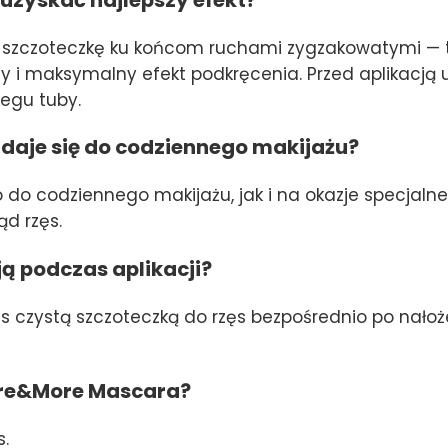
ź szczoteczkę ku końcom ruchami zygzakowatymi — 
y i maksymalny efekt podkręcenia. Przed aplikacją
zegu tuby.
aje się do codziennego makijażu?
do codziennego makijażu, jak i na okazje specjalne,
d rzęs.
eją podczas aplikacji?
s czystą szczoteczką do rzęs bezpośrednio po nałoże
More&More Mascara?
s.