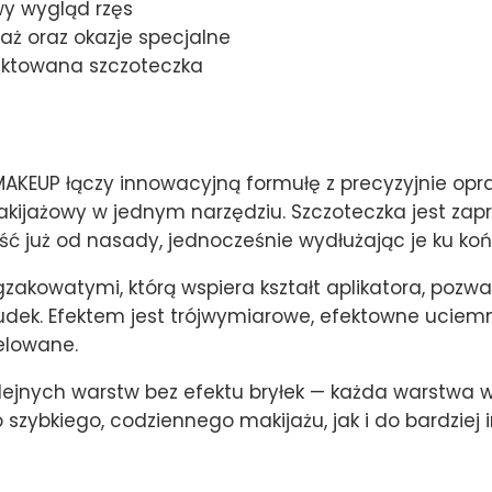
y wygląd rzęs
aż oraz okazje specjalne
ektowana szczoteczka
KEUP łączy innowacyjną formułę z precyzyjnie opr
kijażowy w jednym narzędziu. Szczoteczka jest zap
ść już od nasady, jednocześnie wydłużając je ku ko
akowatymi, którą wspiera kształt aplikatora, pozwa
rudek. Efektem jest trójwymiarowe, efektowne uciemn
elowane.
lejnych warstw bez efektu bryłek — każda warstwa
 szybkiego, codziennego makijażu, jak i do bardziej 