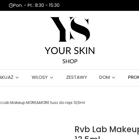
Pon. - Pt.: 8:30 - 15:30
AKIJAŻ
WŁOSY
ZESTAWY
DOM
PRO
b Lab Makeup MORE&MORE tusz do rzęs 13,5ml
Rvb Lab Makeu