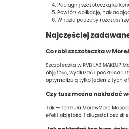
Pociągnij szczoteczką ku ko
Powtórz aplikację, nakładają
W razie potrzeby rozczesz rz
Najczęściej zadawan
Co robi szczoteczka w More
Szczoteczka w RVB LAB MAKEUP Mo
objętość, wydłużać i podkręcać r
optymalizują tylko jeden z tych e
Czy tusz można nakładać w
Tak — formuła More&More Mascar
efekt objętości i długości bez skle
Jak nakładać ten tusz, żeby