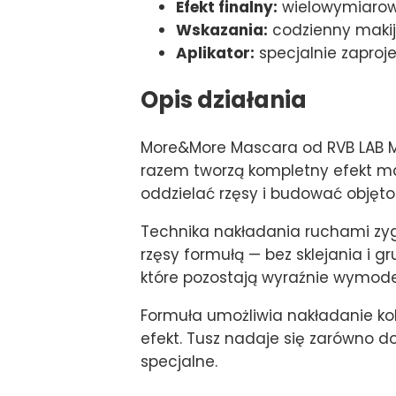
Efekt finalny:
wielowymiarow
Wskazania:
codzienny makij
Aplikator:
specjalnie zaproj
Opis działania
More&More Mascara od RVB LAB MA
razem tworzą kompletny efekt ma
oddzielać rzęsy i budować objęto
Technika nakładania ruchami zygz
rzęsy formułą — bez sklejania i g
które pozostają wyraźnie wymod
Formuła umożliwia nakładanie ko
efekt. Tusz nadaje się zarówno do
specjalne.