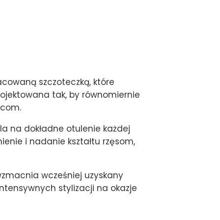
acowaną szczoteczką, które
rojektowana tak, by równomiernie
ńcom.
la na dokładne otulenie każdej
ienie i nadanie kształtu rzęsom,
 wzmacnia wcześniej uzyskany
intensywnych stylizacji na okazje