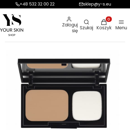
+48 532 32 00 22
sklep@y-s.eu
Otwórz wyszukiw
Produkty w ko
Zaloguj
Szukaj
Koszyk
Menu
się