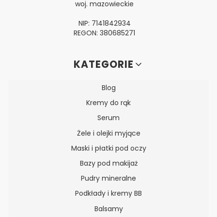
woj. mazowieckie
NIP: 7141842934
REGON: 380685271
Linki w stopce
KATEGORIE
Blog
Kremy do rąk
Serum
Żele i olejki myjące
Maski i płatki pod oczy
Bazy pod makijaż
Pudry mineralne
Podkłady i kremy BB
Balsamy