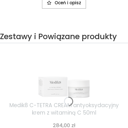
Oceń i opisz
Zestawy i Powiązane produkty
Medik8 C-TETRA CREAM antyoksydacyjny
krem z witaminą C 50ml
Cena
284,00 zł