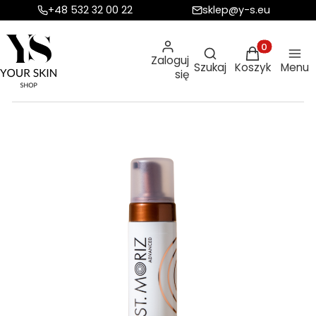
+48 532 32 00 22
sklep@y-s.eu
Otwórz wyszukiw
Produkty w ko
Zaloguj
Szukaj
Koszyk
Menu
się