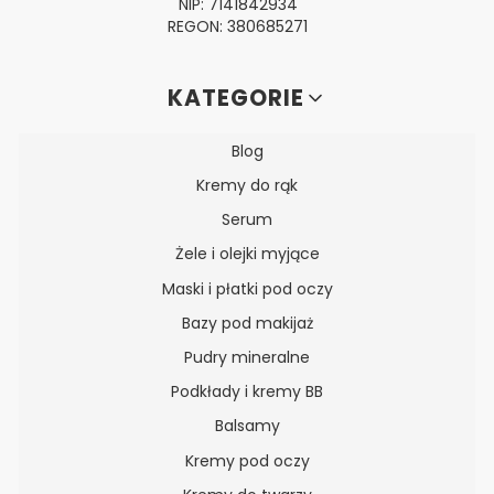
NIP: 7141842934
REGON: 380685271
Linki w stopce
KATEGORIE
Blog
Kremy do rąk
Serum
Żele i olejki myjące
Maski i płatki pod oczy
Bazy pod makijaż
Pudry mineralne
Podkłady i kremy BB
Balsamy
Kremy pod oczy