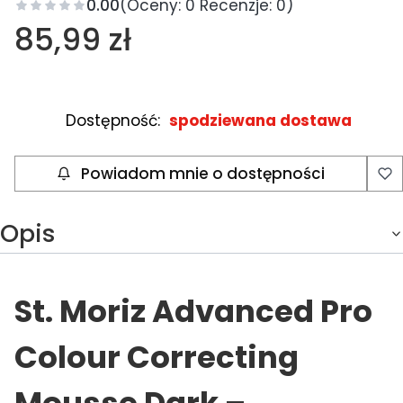
0.00
(Oceny: 0 Recenzje: 0)
Cena
85,99 zł
Dostępność:
spodziewana dostawa
Powiadom mnie o dostępności
Opis
St. Moriz Advanced Pro
Colour Correcting
Mousse Dark –