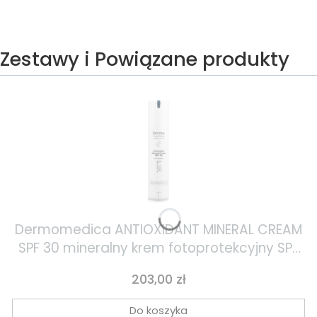
Zestawy i Powiązane produkty
Dermomedica ANTIOXIDANT MINERAL CREAM
SPF 30 mineralny krem fotoprotekcyjny SPF
30 z cynkiem, witaminą C i witaminą E 60ml
Cena
203,00 zł
Do koszyka