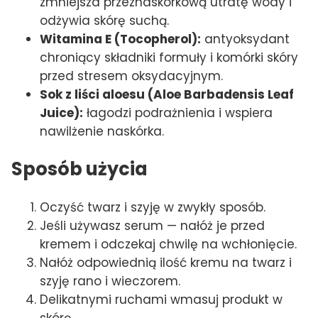
zmniejsza przeznaskórkową utratę wody i
odżywia skórę suchą.
Witamina E (Tocopherol):
antyoksydant
chroniący składniki formuły i komórki skóry
przed stresem oksydacyjnym.
Sok z liści aloesu (Aloe Barbadensis Leaf
Juice):
łagodzi podrażnienia i wspiera
nawilżenie naskórka.
Sposób użycia
Oczyść twarz i szyję w zwykły sposób.
Jeśli używasz serum — nałóż je przed
kremem i odczekaj chwilę na wchłonięcie.
Nałóż odpowiednią ilość kremu na twarz i
szyję rano i wieczorem.
Delikatnymi ruchami wmasuj produkt w