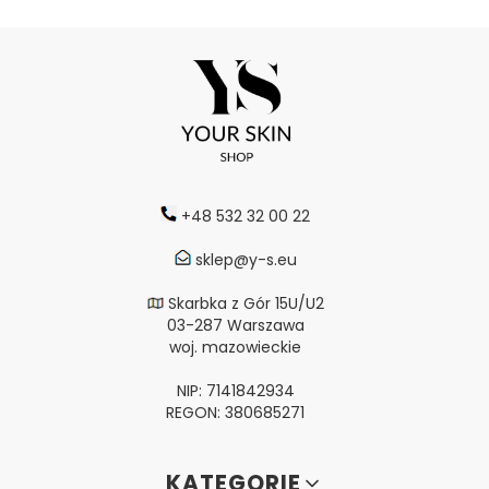
+48 532 32 00 22
sklep@y-s.eu
Skarbka z Gór 15U/U2
03-287 Warszawa
woj. mazowieckie
NIP: 7141842934
REGON: 380685271
Linki w stopce
KATEGORIE