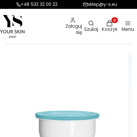
+48 532 32 00 22
sklep@y-s.eu
Otwórz wyszukiw
Produkty w ko
Zaloguj
Szukaj
Koszyk
Menu
się