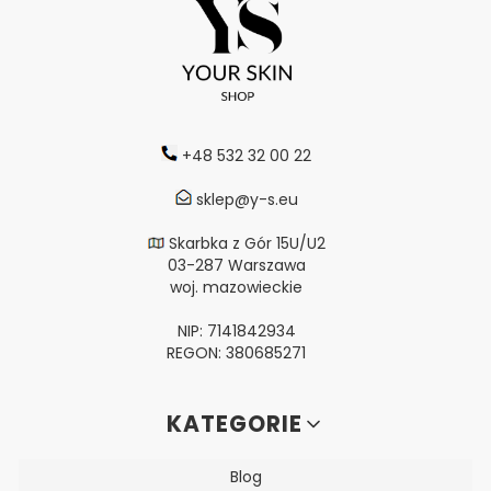
+48 532 32 00 22
sklep@y-s.eu
Skarbka z Gór 15U/U2
03-287 Warszawa
woj. mazowieckie
NIP: 7141842934
REGON: 380685271
Linki w stopce
KATEGORIE
Blog