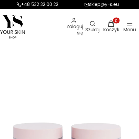
+48 532 32 00 22
sklep@y-s.eu
Otwórz wyszukiw
Produkty w ko
Zaloguj
Szukaj
Koszyk
Menu
się