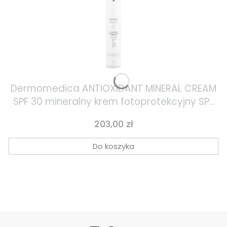
Dermomedica ANTIOXIDANT MINERAL CREAM
SPF 30 mineralny krem fotoprotekcyjny SPF
30 z cynkiem, witaminą C i witaminą E 60ml
Cena
203,00 zł
Do koszyka