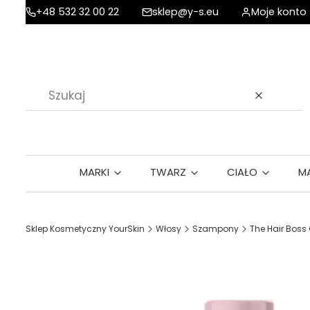
+48 532 32 00 22
sklep@y-s.eu
Moje konto
Wyczyść
MARKI
TWARZ
CIAŁO
M
Sklep Kosmetyczny YourSkin
Włosy
Szampony
The Hair Bos