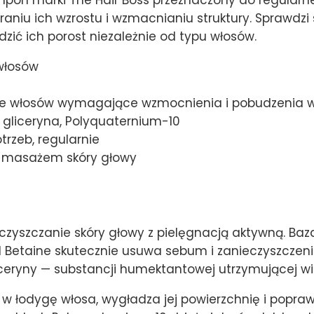
niu ich wzrostu i wzmacnianiu struktury. Sprawdzi 
zić ich porost niezależnie od typu włosów.
włosów
je włosów wymagające wzmocnienia i pobudzenia w
 gliceryna, Polyquaternium-10
rzeb, regularnie
z masażem skóry głowy
zyszczanie skóry głowy z pielęgnacją aktywną. Ba
l Betaine skutecznie usuwa sebum i zanieczyszczeni
iceryny — substancji humektantowej utrzymującej wil
w łodygę włosa, wygładza jej powierzchnię i poprawi