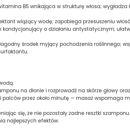
itamina B5 wnikająca w strukturę włosa; wygładza ł
tant wiążący wodę; zapobiega przesuszeniu włosó
 kondycjonujący o działaniu antystatycznym; ułatw
łagodny środek myjący pochodzenia roślinnego; w
urfaktantu.
 wodą.
amponu na dłonie i rozprowadź na skórze głowy oraz
i palców przez około minutę — masaż wspomaga mik
iając się, że nie pozostały żadne resztki szamponu.
nia najlepszych efektów.