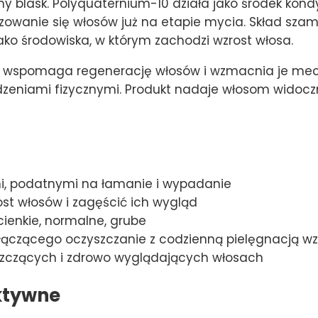
ony blask. Polyquaternium-10 działa jako środek kon
yzowanie się włosów już na etapie mycia. Skład sza
jako środowiska, w którym zachodzi wzrost włosa.
wspomaga regenerację włosów i wzmacnia je mecha
niami fizycznymi. Produkt nadaje włosom widoczny
i, podatnymi na łamanie i wypadanie
st włosów i zagęścić ich wygląd
cienkie, normalne, grube
ączącego oczyszczanie z codzienną pielęgnacją w
yszczących i zdrowo wyglądających włosach
ktywne