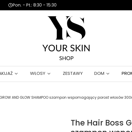
Pon. - Pt.: 8:30 - 15:30
AKIJAŻ
WŁOSY
ZESTAWY
DOM
PRO
s GROW AND GLOW SHAMPOO szampon wspomagający porost włosów 300
The Hair Bos