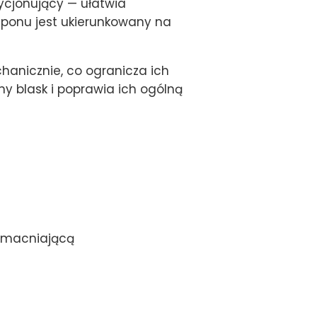
dycjonujący — ułatwia
mponu jest ukierunkowany na
nicznie, co ogranicza ich
 blask i poprawia ich ogólną
zmacniającą