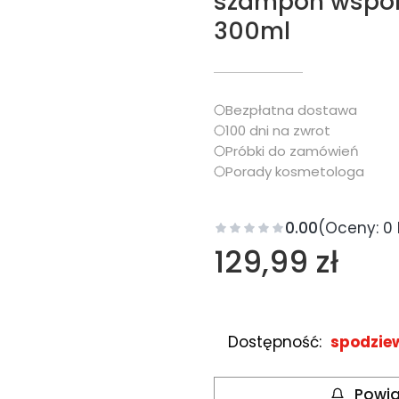
szampon wspom
300ml
Bezpłatna dostawa
100 dni na zwrot
Próbki do zamówień
Porady kosmetologa
0.00
(Oceny: 0 
Cena
129,99 zł
Dostępność:
spodzie
Powia