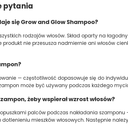
e pytania
daje się Grow and Glow Shampoo?
zystkich rodzajów włosów. Skład oparty na łagodny
że produkt nie przesusza nadmiernie ani włosów cienk
zampon?
owanie — częstotliwość dopasowuje się do indywidu
y. Szampon może być używany podczas każdego myci
szampon, żeby wspierał wzrost włosów?
y opuszkami palców podczas nakładania szamponu —
u dotlenieniu mieszków włosowych. Następnie należ