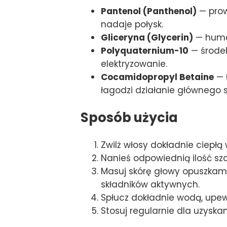
Pantenol (Panthenol)
— prow
nadaje połysk.
Gliceryna (Glycerin)
— humek
Polyquaternium-10
— środek
elektryzowanie.
Cocamidopropyl Betaine
— 
łagodzi działanie głównego s
Sposób użycia
Zwilż włosy dokładnie ciepłą
Nanieś odpowiednią ilość sz
Masuj skórę głowy opuszkam
składników aktywnych.
Spłucz dokładnie wodą, upewn
Stosuj regularnie dla uzyska