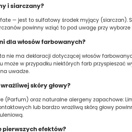
y i siarczany?
fate — jest to sulfatowy środek myjący (siarczan). 
iarczanów powinny wziąć to pod uwagę przy wyborze 
ni dla włosów farbowanych?
 nie ma deklaracji dotyczącej włosów farbowany
u może w przypadku niektórych farb przyspieszać w
 na uwadze.
 wrażliwej skóry głowy?
 (Parfum) oraz naturalne alergeny zapachowe: Limone
kontaktowych lub bardzo wrażliwą skórą głowy powi
uleniową.
ę pierwszych efektów?