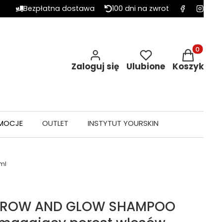
Bezpłatna dostawa
100 dni na zwrot
Produkty w 
Zaloguj się
Ulubione
Koszyk
MOCJE
OUTLET
INSTYTUT YOURSKIN
ml
s GROW AND GLOW SHAMPOO