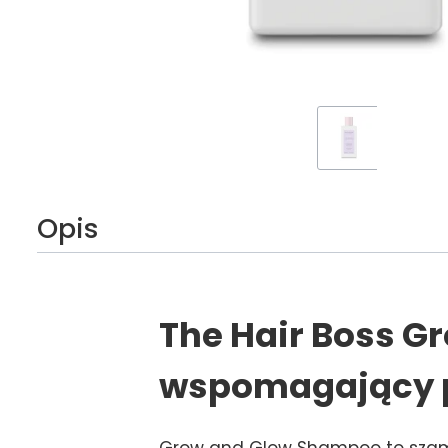
Opis
The Hair Boss 
wspomagający p
Grow and Glow Shampoo to szamp