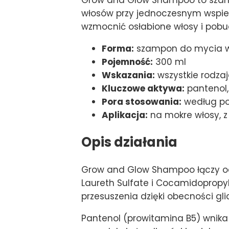
włosów przy jednoczesnym wspiera
wzmocnić osłabione włosy i pobud
Forma:
szampon do mycia 
Pojemność:
300 ml
Wskazania:
wszystkie rodza
Kluczowe aktywa:
pantenol,
Pora stosowania:
według pot
Aplikacja:
na mokre włosy, 
Opis działania
Grow and Glow Shampoo łączy oc
Laureth Sulfate i Cocamidopropy
przesuszenia dzięki obecności gl
Pantenol (prowitamina B5) wnika 