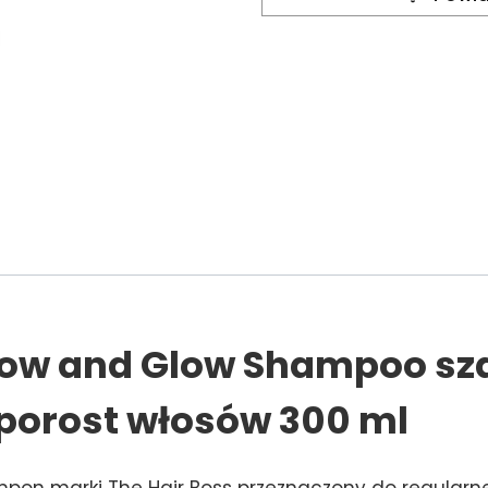
Grow and Glow Shampoo s
orost włosów 300 ml
on marki The Hair Boss przeznaczony do regularne