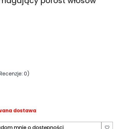
agający porost włosów
Recenzje: 0)
wana dostawa
dom mnie o dostępności