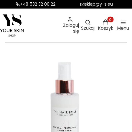
+48 532 32 00 22
sklep@y-s.eu
Otwórz wyszukiw
Produkty w ko
Zaloguj
Szukaj
Koszyk
Menu
się