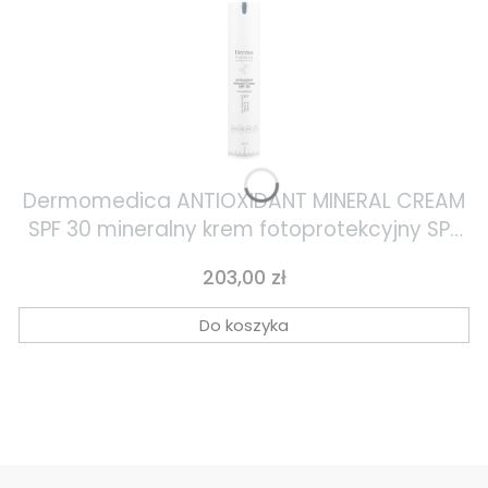
Dermomedica ANTIOXIDANT MINERAL CREAM
SPF 30 mineralny krem fotoprotekcyjny SPF
30 z cynkiem, witaminą C i witaminą E 60ml
Cena
203,00 zł
Do koszyka