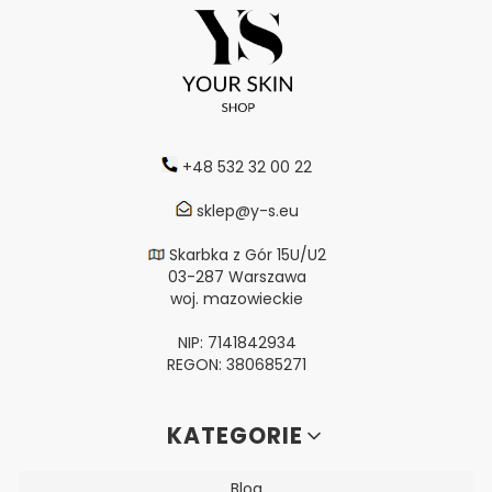
+48 532 32 00 22
sklep@y-s.eu
Skarbka z Gór 15U/U2
03-287 Warszawa
woj. mazowieckie
NIP: 7141842934
REGON: 380685271
Linki w stopce
KATEGORIE
Blog