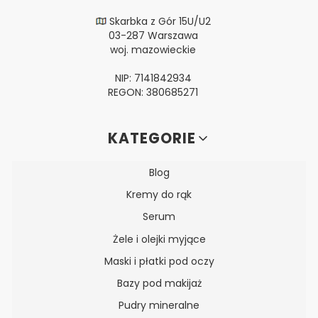
Skarbka z Gór 15U/U2
03-287 Warszawa
woj. mazowieckie
NIP: 7141842934
REGON: 380685271
Linki w stopce
KATEGORIE
Blog
Kremy do rąk
Serum
Żele i olejki myjące
Maski i płatki pod oczy
Bazy pod makijaż
Pudry mineralne