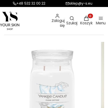
+48 532 32 00 22
sklep@y-s.eu
Otwórz wyszukiw
Produkty w ko
Zaloguj
Szukaj
Koszyk
Menu
się