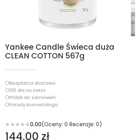
Yankee Candle Świeca duża
CLEAN COTTON 567g
Bezpłatna dostawa
100 dni na zwrot
Próbki do zamówień
Porady kosmetologa
0.00
(Oceny: 0 Recenzje: 0)
Cena
144,00 zł