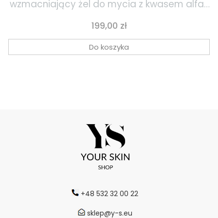
wzmacniający żel do mycia z kwasem alfa-
liponowym i witaminą C 177ml
Cena
199,00 zł
Do koszyka
+48 532 32 00 22
sklep@y-s.eu