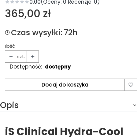
0.00
(Oceny: 0 Recenzje: 0)
Cena
365,00 zł
Czas wysyłki:
72h
Ilość
szt.
Dostępność:
dostępny
Dodaj do koszyka
Opis
iS Clinical Hydra-Cool