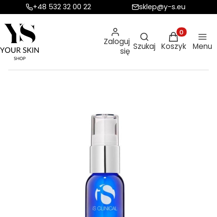
+48 532 32 00 22
sklep@y-s.eu
Otwórz wyszukiw
Produkty w ko
Zaloguj
Szukaj
Koszyk
Menu
się