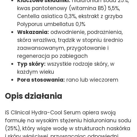
Kluczowe składniki:
hialuronian sodu 25%,
kwas pantotenowy (witamina B5) 5,5%,
Centella asiatica 0,3%, ekstrakt z grzyba
Polyporus umbellatus 0,1%
Wskazania:
odwodnienie, podrażnienia,
skóra wrażliwa, trądzik w stopniu średnio
zaawansowanym, przygotowanie i
regeneracja po zabiegach
Typ skóry:
wszystkie rodzaje skóry, w
każdym wieku
Pora stosowania:
rano lub wieczorem
Opis działania
iS Clinical Hydra-Cool Serum opiera swoją
formułę na wysokim stężeniu hialuronianu sodu
(25%), który wiąże wodę w strukturach naskórka
i skóry właściwej, przywracając odpowiedni