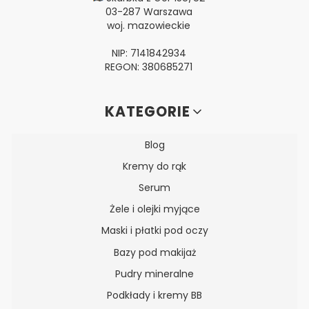
03-287 Warszawa
woj. mazowieckie
NIP: 7141842934
REGON: 380685271
Linki w stopce
KATEGORIE
Blog
Kremy do rąk
Serum
Żele i olejki myjące
Maski i płatki pod oczy
Bazy pod makijaż
Pudry mineralne
Podkłady i kremy BB