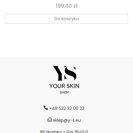
liponowym i witaminą C 177ml
Cena
199,00 zł
Do koszyka
+48 532 32 00 22
sklep@y-s.eu
Skarbka z Gór 15U/U2