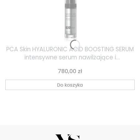
PCA Skin HYALURONIC ACID BOOSTING SERUM
intensywne serum nawilżające i
wypełniające 28g
Cena
780,00 zł
Do koszyka