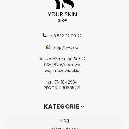
+48 532 32 00 22
sklep@y-s.eu
Skarbka z Gór 15U/U2
03-287 Warszawa
woj. mazowieckie
NIP: 7141842934
REGON: 380685271
Linki w stopce
KATEGORIE
Blog