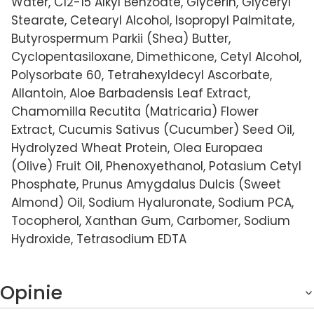
Water, C12-15 Alkyl Benzoate, Glycerin, Glyceryl
Stearate, Cetearyl Alcohol, Isopropyl Palmitate,
Butyrospermum Parkii (Shea) Butter,
Cyclopentasiloxane, Dimethicone, Cetyl Alcohol,
Polysorbate 60, Tetrahexyldecyl Ascorbate,
Allantoin, Aloe Barbadensis Leaf Extract,
Chamomilla Recutita (Matricaria) Flower
Extract, Cucumis Sativus (Cucumber) Seed Oil,
Hydrolyzed Wheat Protein, Olea Europaea
(Olive) Fruit Oil, Phenoxyethanol, Potasium Cetyl
Phosphate, Prunus Amygdalus Dulcis (Sweet
Almond) Oil, Sodium Hyaluronate, Sodium PCA,
Tocopherol, Xanthan Gum, Carbomer, Sodium
Hydroxide, Tetrasodium EDTA
Opinie