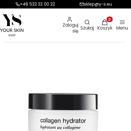
+48 532 32 00 22
sklep@y-s.eu
Otwórz wyszukiw
Produkty w ko
Zaloguj
Szukaj
Koszyk
Menu
się