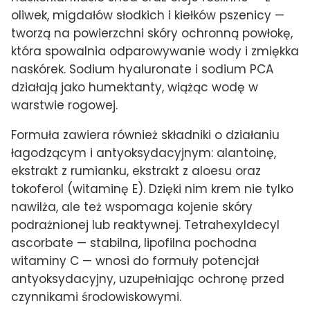
oliwek, migdałów słodkich i kiełków pszenicy —
tworzą na powierzchni skóry ochronną powłokę,
która spowalnia odparowywanie wody i zmiękka
naskórek. Sodium hyaluronate i sodium PCA
działają jako humektanty, wiążąc wodę w
warstwie rogowej.
Formuła zawiera również składniki o działaniu
łagodzącym i antyoksydacyjnym: alantoinę,
ekstrakt z rumianku, ekstrakt z aloesu oraz
tokoferol (witaminę E). Dzięki nim krem nie tylko
nawilża, ale też wspomaga kojenie skóry
podrażnionej lub reaktywnej. Tetrahexyldecyl
ascorbate — stabilna, lipofilna pochodna
witaminy C — wnosi do formuły potencjał
antyoksydacyjny, uzupełniając ochronę przed
czynnikami środowiskowymi.