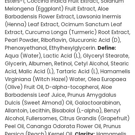
Esters-1, Coccina Indica Fruit Extract, Solanum
Melongena (Eggplant) Fruit Extract, Aloe
Barbadensis Flower Extract, Lawsonia Inermis
(Henna) Leaf Extract, Ocimum Sanctum Leaf
Extract, Curcuma Longa (Turmeric) Root Extract,
Pearl Powder, Riboflavin, Glucuronic Acid (D),
Phenoxyethanol, Ethylhexylglycerin.
Define:
Aqua (Water), Lactic Acid (L), Glyceryl Stearate,
Glycerin, Albumen, Retinol, Cetyl Alcohol, Stearic
Acid, Malic Acid (L), Tartaric Acid (L), Hamamelis
Virginiana (Witch Hazel) Water, Olea Europaea
(Olive) Fruit Oil, D-alpha-tocopherol, Aloe
Barbadensis Leaf Juice, Prunus Amygdalus
Dulcis (Sweet Almond) Oil, Galactoarabinan,
Allantoin, Lecithin, Bisabolol (L-alpha), Benzyl
Alcohol, Fullersomes, Citrus Grandis (Grapefruit)
Peel Oil, Cananga Odorata Flower Oil, Prunus
Persica (Peach) Kernel Oil.
Clarity:
Hamamelis