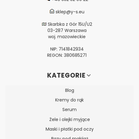
sklep@y-s.eu
Skarbka z Gór 15U/U2
03-287 Warszawa
woj. mazowieckie
NIP: 7141842934
REGON: 380685271
Linki w stopce
KATEGORIE
Blog
Kremy do rąk
Serum
Żele i olejki myjące
Maski i płatki pod oczy
Bazy pod makijaż