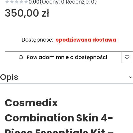
0.00
(Oceny: 0 Recenzje: 0)
Cena
350,00 zł
Dostępność:
spodziewana dostawa
Powiadom mnie o dostępności
Opis
Cosmedix
Combination Skin 4-
Piece Essentials Kit –