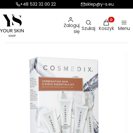
+48 532 32 00 22
sklep@y-s.eu
Otwórz wyszukiw
Produkty w ko
Zaloguj
Szukaj
Koszyk
Menu
się