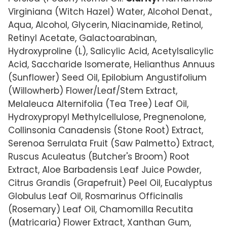
Virginiana (Witch Hazel) Water, Alcohol Denat.,
Aqua, Alcohol, Glycerin, Niacinamide, Retinol,
Retinyl Acetate, Galactoarabinan,
Hydroxyproline (L), Salicylic Acid, Acetylsalicylic
Acid, Saccharide Isomerate, Helianthus Annuus
(Sunflower) Seed Oil, Epilobium Angustifolium
(Willowherb) Flower/Leaf/Stem Extract,
Melaleuca Alternifolia (Tea Tree) Leaf Oil,
Hydroxypropyl Methylcellulose, Pregnenolone,
Collinsonia Canadensis (Stone Root) Extract,
Serenoa Serrulata Fruit (Saw Palmetto) Extract,
Ruscus Aculeatus (Butcher's Broom) Root
Extract, Aloe Barbadensis Leaf Juice Powder,
Citrus Grandis (Grapefruit) Peel Oil, Eucalyptus
Globulus Leaf Oil, Rosmarinus Officinalis
(Rosemary) Leaf Oil, Chamomilla Recutita
(Matricaria) Flower Extract, Xanthan Gum,