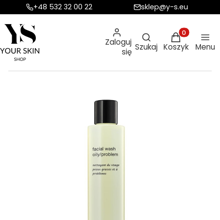
+48 532 32 00 22
sklep@y-s.eu
Otwórz wyszukiw
Produkty w ko
Zaloguj
Szukaj
Koszyk
Menu
się