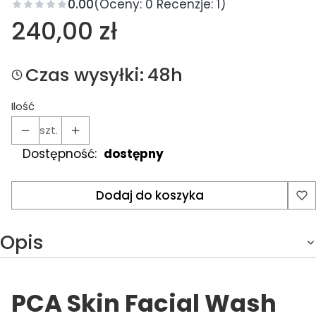
0.00
(Oceny: 0 Recenzje: 1)
Cena
240,00 zł
Czas wysyłki:
48h
Ilość
szt.
Dostępność:
dostępny
Dodaj do koszyka
Opis
PCA Skin Facial Wash