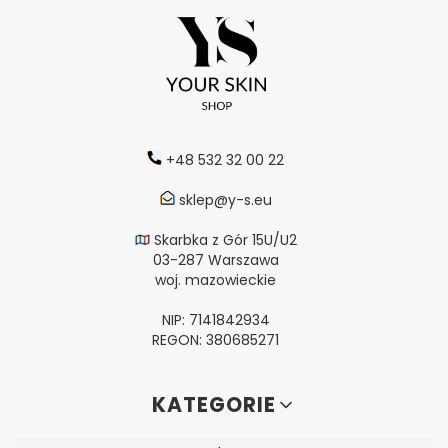
+48 532 32 00 22
sklep@y-s.eu
Skarbka z Gór 15U/U2
03-287 Warszawa
woj. mazowieckie
NIP: 7141842934
REGON: 380685271
Linki w stopce
KATEGORIE