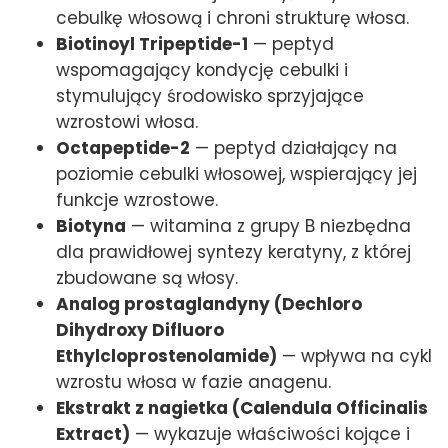
cebulkę włosową i chroni strukturę włosa.
Biotinoyl Tripeptide-1
— peptyd
wspomagający kondycję cebulki i
stymulujący środowisko sprzyjające
wzrostowi włosa.
Octapeptide-2
— peptyd działający na
poziomie cebulki włosowej, wspierający jej
funkcje wzrostowe.
Biotyna
— witamina z grupy B niezbędna
dla prawidłowej syntezy keratyny, z której
zbudowane są włosy.
Analog prostaglandyny (Dechloro
Dihydroxy Difluoro
Ethylcloprostenolamide)
— wpływa na cykl
wzrostu włosa w fazie anagenu.
Ekstrakt z nagietka (Calendula Officinalis
Extract)
— wykazuje właściwości kojące i