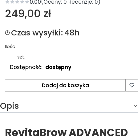
0.00
(Oceny: 0 Recenzje: 0)
Cena
249,00 zł
Czas wysyłki:
48h
Ilość
szt.
Dostępność:
dostępny
Dodaj do koszyka
Opis
RevitaBrow ADVANCED