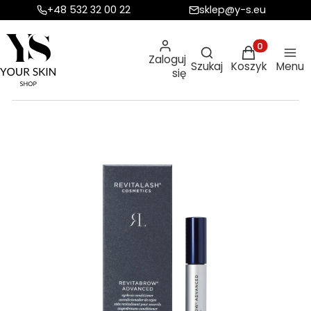
+48 532 32 00 22
sklep@y-s.eu
Otwórz wyszukiw
Produkty w ko
Zaloguj
Szukaj
Koszyk
Menu
się