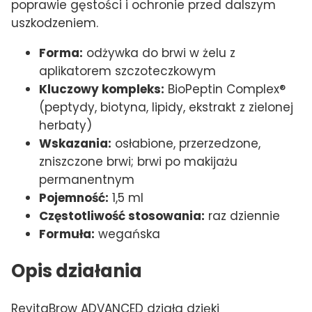
poprawie gęstości i ochronie przed dalszym
uszkodzeniem.
Forma:
odżywka do brwi w żelu z
aplikatorem szczoteczkowym
Kluczowy kompleks:
BioPeptin Complex®
(peptydy, biotyna, lipidy, ekstrakt z zielonej
herbaty)
Wskazania:
osłabione, przerzedzone,
zniszczone brwi; brwi po makijażu
permanentnym
Pojemność:
1,5 ml
Częstotliwość stosowania:
raz dziennie
Formuła:
wegańska
Opis działania
RevitaBrow ADVANCED działa dzięki