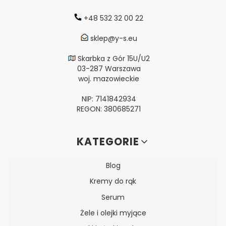
+48 532 32 00 22
sklep@y-s.eu
Skarbka z Gór 15U/U2
03-287 Warszawa
woj. mazowieckie
NIP: 7141842934
REGON: 380685271
Linki w stopce
KATEGORIE
Blog
Kremy do rąk
Serum
Żele i olejki myjące