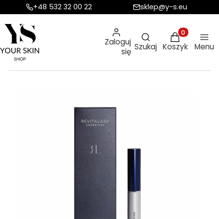
+48 532 32 00 22
sklep@y-s.eu
Otwórz wyszukiw
Produkty w ko
Zaloguj
Szukaj
Koszyk
Menu
się