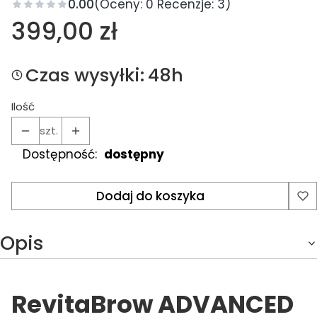
0.00
(Oceny: 0 Recenzje: 3)
Cena
399,00 zł
Czas wysyłki:
48h
Ilość
szt.
Dostępność:
dostępny
Dodaj do koszyka
Opis
RevitaBrow ADVANCED