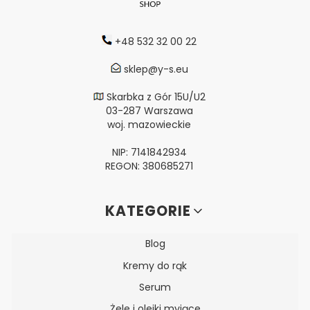
+48 532 32 00 22
sklep@y-s.eu
Skarbka z Gór 15U/U2
03-287 Warszawa
woj. mazowieckie
NIP: 7141842934
REGON: 380685271
Linki w stopce
KATEGORIE
Blog
Kremy do rąk
Serum
Żele i olejki myjące