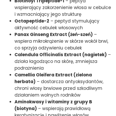
Biotinoyl Tripeptide-1
– peptyd
wspierający zakorzenienie włosa w cebulce
i wzmacniający jego strukturę
Octapeptide-2
– peptyd stymulujący
aktywność cebulek włosowych
Panax Ginseng Extract (żeń-szeń)
–
wspiera mikrokrążenie w skórze wokół brwi,
co sprzyja odżywieniu cebulek
Calendula Officinalis Extract (nagietek)
–
działa łagodząco na skórę, zmniejsza
podrażnienia
Camellia Oleifera Extract (zielona
herbata)
– dostarcza antyoksydantów,
chroni włosy brwiowe przed szkodliwym
działaniem wolnych rodników
Aminokwasy i witaminy z grupy B
(biotyna)
– wspierają prawidłową
keratynizację i nawilżenie włosów