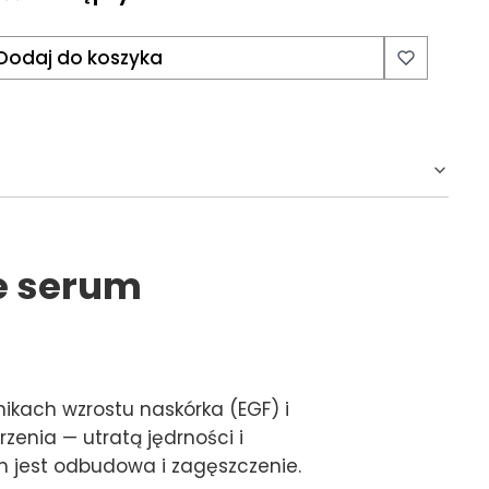
Dodaj do koszyka
e serum
ikach wzrostu naskórka (EGF) i
zenia — utratą jędrności i
m jest odbudowa i zagęszczenie.