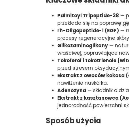
Palmitoyl Tripeptide-38
— p
przekłada się na poprawę gęs
rh-Oligopeptide-1 (EGF)
— r
procesy regeneracyjne skóry
Glikozaminoglikany
— natur
właściwej, poprawiające nawi
Tokoferol i tokotrienole (wi
przed stresem oksydacyjnym
Ekstrakt z owoców kokosa (
nawilżenie naskórka.
Adenozyna
— składnik o dzi
Ekstrakt z kasztanowca (A
jednorodność powierzchni sk
Sposób użycia