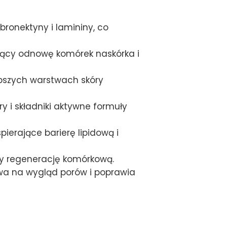
ronektyny i lamininy, co
jący odnowę komórek naskórka i
ębszych warstwach skóry
y i składniki aktywne formuły
ierające barierę lipidową i
cy regenerację komórkową.
wa na wygląd porów i poprawia