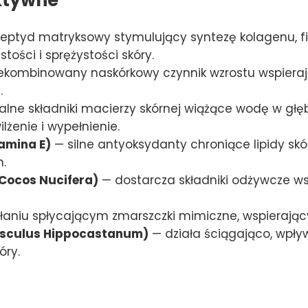
eptyd matryksowy stymulujący syntezę kolagenu, fib
tości i sprężystości skóry.
ekombinowany naskórkowy czynnik wzrostu wspiera
.
alne składniki macierzy skórnej wiążące wodę w gł
lżenie i wypełnienie.
tamina E)
— silne antyoksydanty chroniące lipidy skór
.
Cocos Nucifera)
— dostarcza składniki odżywcze wsp
ałaniu spłycającym zmarszczki mimiczne, wspierają
esculus Hippocastanum)
— działa ściągająco, wpły
óry.