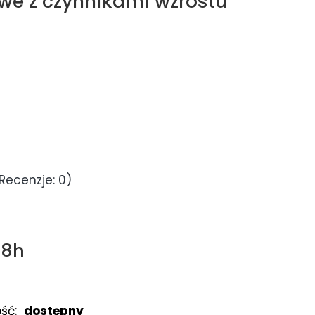
e z czynnikami wzrostu
Recenzje: 0)
48h
ść:
dostępny