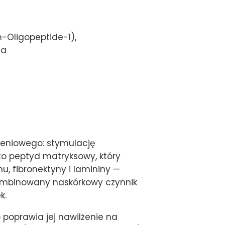
h-Oligopeptide-1),
sa
zeniowego: stymulację
 to peptyd matryksowy, który
, fibronektyny i lamininy —
kombinowany naskórkowy czynnik
k.
 poprawia jej nawilżenie na