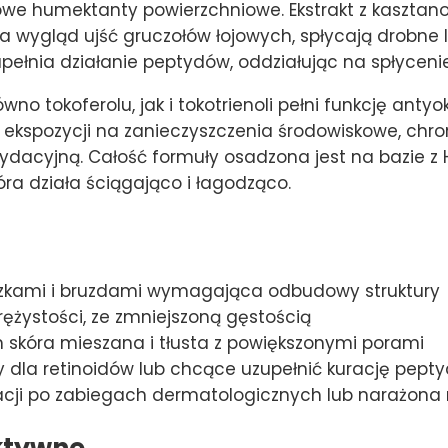
owe humektanty powierzchniowe. Ekstrakt z kaszta
a wygląd ujść gruczołów łojowych, spłycają drobne l
upełnia działanie peptydów, oddziałując na spłycen
o tokoferolu, jak i tokotrienoli pełni funkcję anty
u ekspozycji na zanieczyszczenia środowiskowe, chro
sydacyjną. Całość formuły osadzona jest na bazie 
tóra działa ściągająco i łagodząco.
zkami i bruzdami wymagająca odbudowy struktury
ężystości, ze zmniejszoną gęstością
m skóra mieszana i tłusta z powiększonymi porami
 dla retinoidów lub chcące uzupełnić kurację pepty
ji po zabiegach dermatologicznych lub narażona 
ktywne