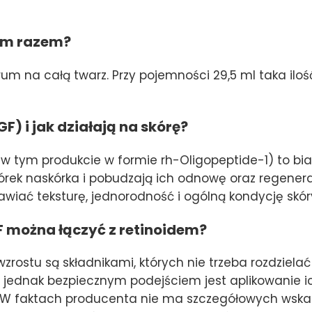
nym razem?
um na całą twarz. Przy pojemności 29,5 ml taka iloś
GF) i jak działają na skórę?
w tym produkcie w formie rh-Oligopeptide-1) to biał
rek naskórka i pobudzają ich odnowę oraz regenerac
iać teksturę, jednorodność i ogólną kondycję skór
F można łączyć z retinoidem?
zrostu są składnikami, których nie trzeba rozdziela
 jednak bezpiecznym podejściem jest aplikowanie i
ze. W faktach producenta nie ma szczegółowych wsk