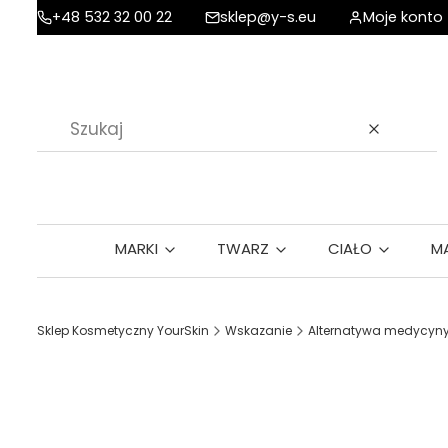
+48 532 32 00 22
sklep@y-s.eu
Moje konto
Wyczyść
MARKI
TWARZ
CIAŁO
M
Sklep Kosmetyczny YourSkin
Wskazanie
Alternatywa medycyny 