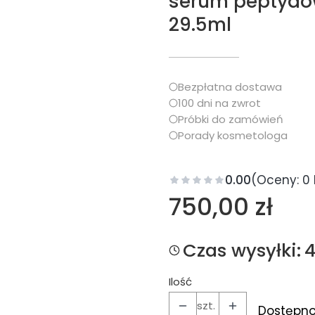
serum peptydow
29.5ml
Bezpłatna dostawa
100 dni na zwrot
Próbki do zamówień
Porady kosmetologa
0.00
(Oceny: 0 
Cena
750,00 zł
Czas wysyłki:
Ilość
szt.
Dostępno