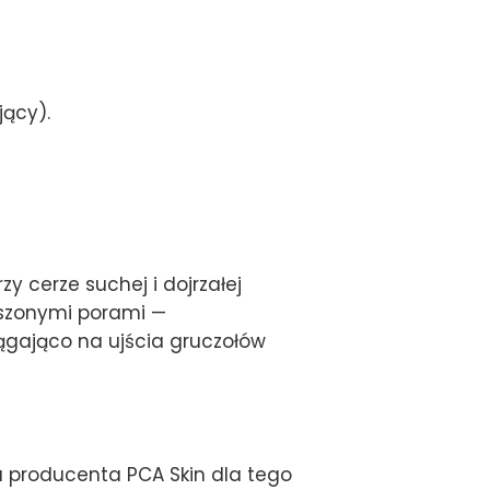
jący).
y cerze suchej i dojrzałej
ększonymi porami —
iągająco na ujścia gruczołów
 producenta PCA Skin dla tego