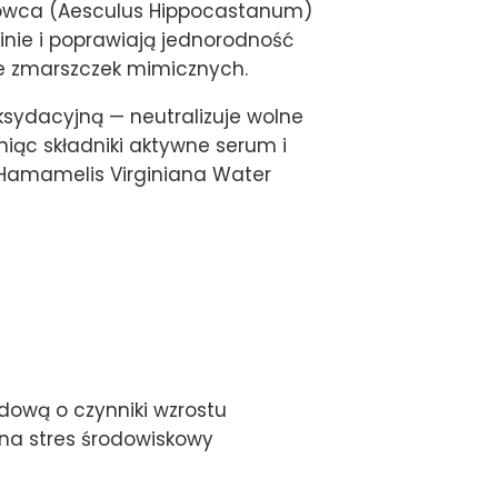
nowca (Aesculus Hippocastanum)
inie i poprawiają jednorodność
ie zmarszczek mimicznych.
oksydacyjną — neutralizuje wolne
niąc składniki aktywne serum i
z Hamamelis Virginiana Water
dową o czynniki wzrostu
na stres środowiskowy