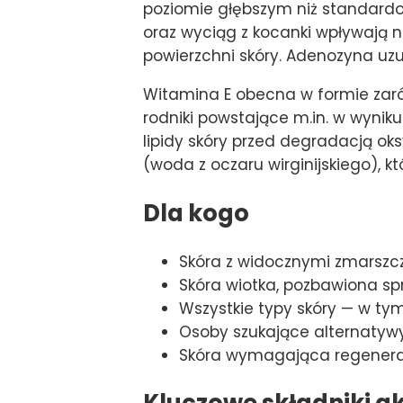
poziomie głębszym niż standard
oraz wyciąg z kocanki wpływają n
powierzchni skóry. Adenozyna uz
Witamina E obecna w formie zarówn
rodniki powstające m.in. w wynik
lipidy skóry przed degradacją ok
(woda z oczaru wirginijskiego), k
Dla kogo
Skóra z widocznymi zmarszc
Skóra wiotka, pozbawiona spr
Wszystkie typy skóry — w ty
Osoby szukające alternatywy
Skóra wymagająca regenerac
Kluczowe składniki a