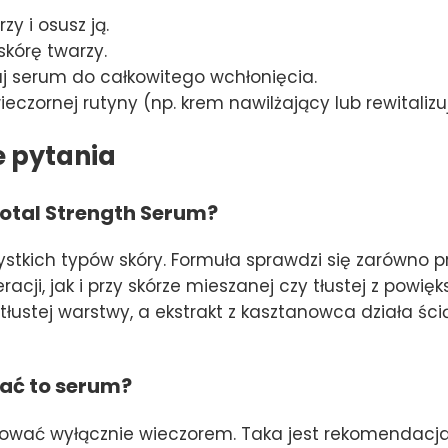
y i osusz ją.
skórę twarzy.
uj serum do całkowitego wchłonięcia.
eczornej rutyny (np. krem nawilżający lub rewitalizu
e pytania
 Total Strength Serum?
tkich typów skóry. Formuła sprawdzi się zarówno prz
cji, jak i przy skórze mieszanej czy tłustej z powi
tłustej warstwy, a ekstrakt z kasztanowca działa śc
ać to serum?
sować wyłącznie wieczorem. Taka jest rekomendacja