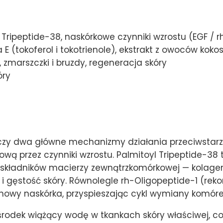
Tripeptide-38, naskórkowe czynniki wzrostu (EGF / r
E (tokoferol i tokotrienole), ekstrakt z owoców koko
, zmarszczki i bruzdy, regeneracja skóry
óry
ączy dwa główne mechanizmy działania przeciwstar
wą przez czynniki wzrostu. Palmitoyl Tripeptide-38
 składników macierzy zewnątrzkomórkowej — kolagenu
 i gęstość skóry. Równolegle rh-Oligopeptide-1 (re
nowy naskórka, przyspieszając cykl wymiany komóre
 środek wiążący wodę w tkankach skóry właściwej, co