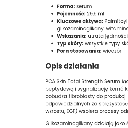
Forma:
serum
Pojemność:
29,5 ml
Kluczowe aktywa:
Palmitoyl 
glikozaminoglikany, witamina 
Wskazania:
utrata jędrności
Typ skóry:
wszystkie typy sk
Pora stosowania:
wieczór
Opis działania
PCA Skin Total Strength Serum ł
peptydową i sygnalizację komórko
pobudza fibroblasty do produkcji
odpowiedzialnych za sprężystość
wzrostu, EGF) wspiera procesy od
Glikozaminoglikany działają jako