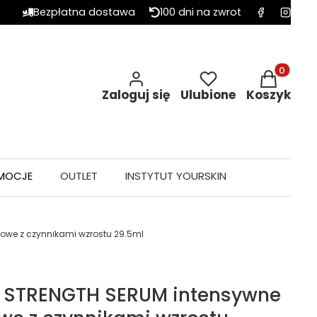
Bezpłatna dostawa
100 dni na zwrot
Produkty w 
Zaloguj się
Ulubione
Koszyk
MOCJE
OUTLET
INSTYTUT YOURSKIN
owe z czynnikami wzrostu 29.5ml
L STRENGTH SERUM intensywne