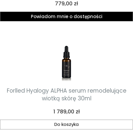
Cena
779,00 zł
Powiadom mnie o dostępności
Forlled Hyalogy ALPHA serum remodelujące
wiotką skórę 30ml
Cena
1 789,00 zł
Do koszyka