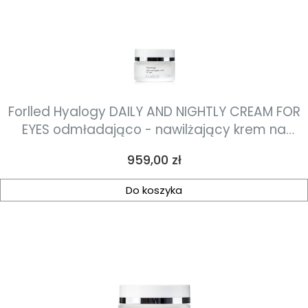
Forlled Hyalogy DAILY AND NIGHTLY CREAM FOR
EYES odmładająco - nawilżający krem na
okolice oczu 20g
Cena
959,00 zł
Do koszyka