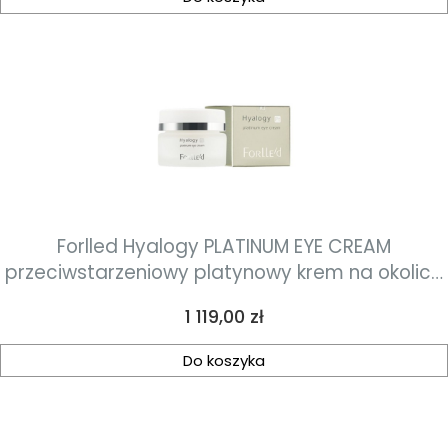
Forlled Hyalogy PLATINUM EYE CREAM
przeciwstarzeniowy platynowy krem na okolice
oczu 20g
Cena
1 119,00 zł
Do koszyka