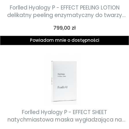
Forlled Hyalogy P - EFFECT PEELING LOTION
delikatny peeling enzymatyczny do twarzy
100ml
Cena
799,00 zł
Powiadom mnie o dostępności
Forlled Hyalogy P - EFFECT SHEET
natychmiastowa maska wygładzająca na
okolice oczu 8szt