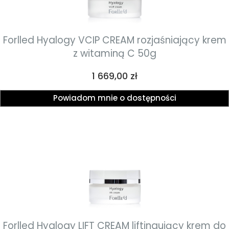
Forlled Hyalogy VCIP CREAM rozjaśniający krem
z witaminą C 50g
Cena
1 669,00 zł
Powiadom mnie o dostępności
Forlled Hyalogy LIFT CREAM liftingujący krem do