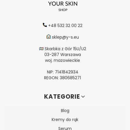
+48 532 32 00 22
sklep@y-s.eu
Skarbka z Gór 15U/U2
03-287 Warszawa
woj. mazowieckie
NIP: 7141842934
REGON: 380685271
Linki w stopce
KATEGORIE
Blog
Kremy do rąk
Serum