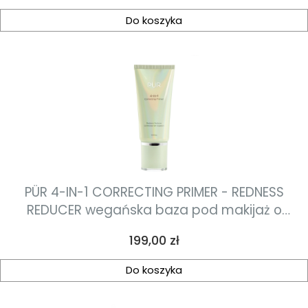
Do koszyka
PÜR 4-IN-1 CORRECTING PRIMER - REDNESS
REDUCER wegańska baza pod makijaż o
działaniu łagodzącym i niwelującym
Cena
199,00 zł
zaczerwienienia 30ml
Do koszyka