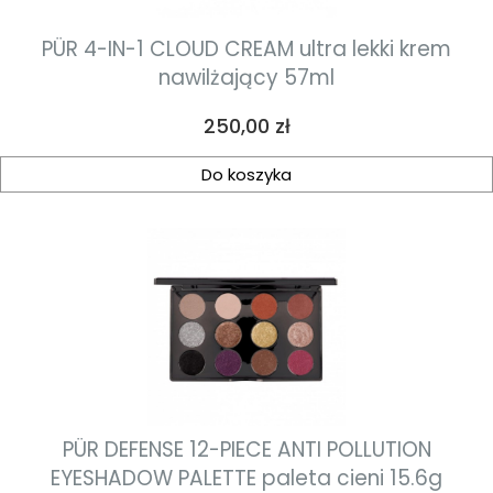
PÜR 4-IN-1 CLOUD CREAM ultra lekki krem
nawilżający 57ml
Cena
250,00 zł
Do koszyka
PÜR DEFENSE 12-PIECE ANTI POLLUTION
EYESHADOW PALETTE paleta cieni 15.6g