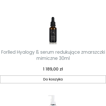
Forlled Hyalogy ß serum redukujące zmarszczki
mimiczne 30ml
Cena
1 189,00 zł
Do koszyka