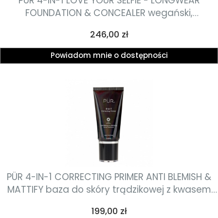
PÜR 4-IN-1 LOVE YOUR SELFIE - LONGWEAR
FOUNDATION & CONCEALER wegański,
wielozadaniowy, doskonale kryjący podkład do
Cena
246,00 zł
twarzy 4 w 1 30ml
Powiadom mnie o dostępności
PÜR 4-IN-1 CORRECTING PRIMER ANTI BLEMISH &
MATTIFY baza do skóry trądzikowej z kwasem
salicylowym i detoksykującym węglem 30ml
Cena
199,00 zł