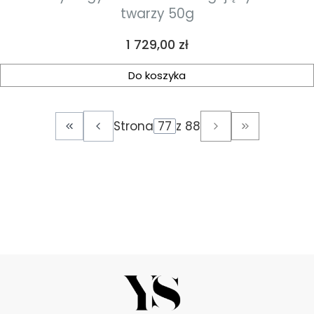
twarzy 50g
Cena
1 729,00 zł
Do koszyka
Strona
z 88
Wróć do pierwszej strony z produktami
Przejdź do o