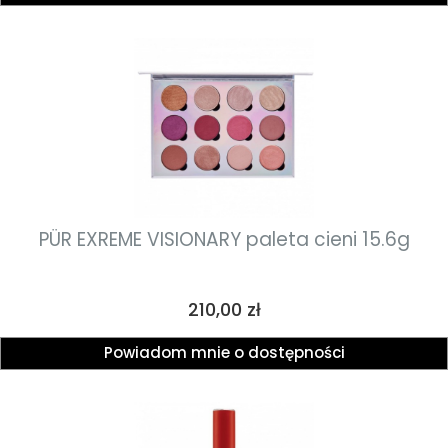
PÜR EXREME VISIONARY paleta cieni 15.6g
Cena
210,00 zł
Powiadom mnie o dostępności