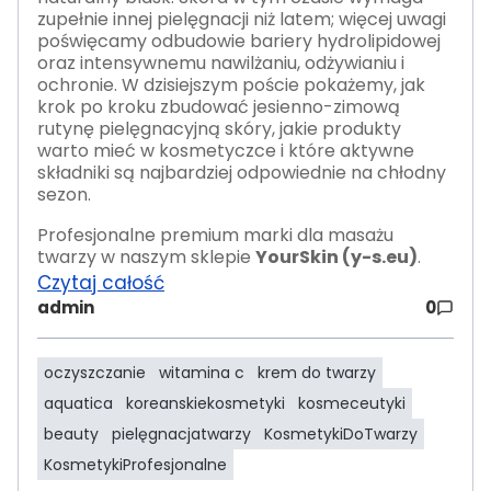
zupełnie innej pielęgnacji niż latem; więcej uwagi
poświęcamy odbudowie bariery hydrolipidowej
oraz intensywnemu nawilżaniu, odżywianiu i
ochronie. W dzisiejszym poście pokażemy, jak
krok po kroku zbudować jesienno-zimową
rutynę pielęgnacyjną skóry, jakie produkty
warto mieć w kosmetyczce i które aktywne
składniki są najbardziej odpowiednie na chłodny
sezon.
Profesjonalne premium marki dla masażu
twarzy w naszym sklepie
YourSkin (y-s.eu)
.
Czytaj całość
admin
0
oczyszczanie
witamina c
krem do twarzy
aquatica
koreanskiekosmetyki
kosmeceutyki
beauty
pielęgnacjatwarzy
KosmetykiDoTwarzy
KosmetykiProfesjonalne