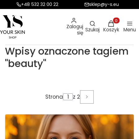
+48 532 32 00 22
sklep@y-s.eu
Otwórz wyszukiw
Produkty w ko
Zaloguj
Szukaj
Koszyk
Menu
się
Wpisy oznaczone tagiem
"beauty"
Strona
z 2
Następne wpisy