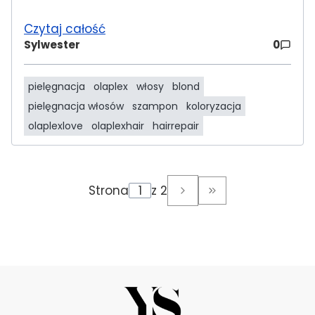
Czytaj całość
Sylwester
0
pielęgnacja
olaplex
włosy
blond
pielęgnacja włosów
szampon
koloryzacja
olaplexlove
olaplexhair
hairrepair
Strona
z 2
Przejdź do ostatni