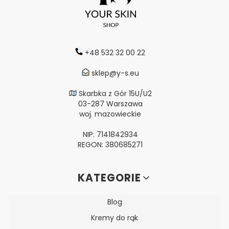
+48 532 32 00 22
sklep@y-s.eu
Skarbka z Gór 15U/U2
03-287 Warszawa
woj. mazowieckie
NIP: 7141842934
REGON: 380685271
Linki w stopce
KATEGORIE
Blog
Kremy do rąk