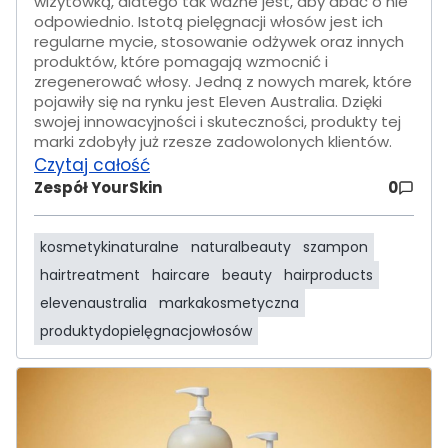
wizytówką, dlatego tak ważne jest, aby dbać o nie
odpowiednio. Istotą pielęgnacji włosów jest ich
regularne mycie, stosowanie odżywek oraz innych
produktów, które pomagają wzmocnić i
zregenerować włosy. Jedną z nowych marek, które
pojawiły się na rynku jest Eleven Australia. Dzięki
swojej innowacyjności i skuteczności, produkty tej
marki zdobyły już rzesze zadowolonych klientów.
Czytaj całość
Zespół YourSkin
0
kosmetykinaturalne
naturalbeauty
szampon
hairtreatment
haircare
beauty
hairproducts
elevenaustralia
markakosmetyczna
produktydopielęgnacjowłosów