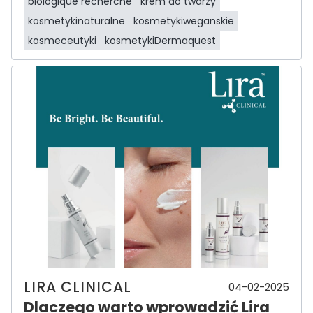
biologique recherche
krem do twarzy
kosmetykinaturalne
kosmetykiweganskie
kosmeceutyki
kosmetykiDermaquest
LIRA CLINICAL
04-02-2025
Dlaczego warto wprowadzić Lira