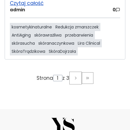
Czytaj całość
admin
0
kosmetykinaturalne
Redukcja zmarszczek
AntiAging
skórawrażliwa
przebarwienia
skórasucha
skóranaczynkowa
Lira Clinical
SkóraTrądzikowa
SkóraDojrzała
Strona
z 3
Przejdź do ostatni