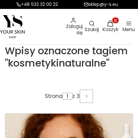
+48 532 32 00 22
sklep@y-s.eu
Otwórz wyszukiw
Produkty w ko
Zaloguj
Szukaj
Koszyk
Menu
się
Wpisy oznaczone tagiem
"kosmetykinaturalne"
Strona
z 3
Następne wpisy