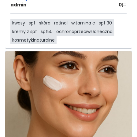
admin
0
kwasy
spf
skóra
retinol
witamina c
spf 30
kremy z spf
spf50
ochronaprzeciwsłoneczna
kosmetykinaturalne