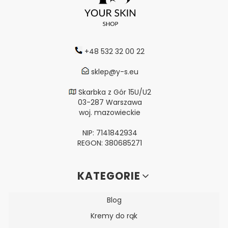
+48 532 32 00 22
sklep@y-s.eu
Skarbka z Gór 15U/U2
03-287 Warszawa
woj. mazowieckie
NIP: 7141842934
REGON: 380685271
Linki w stopce
KATEGORIE
Blog
Kremy do rąk