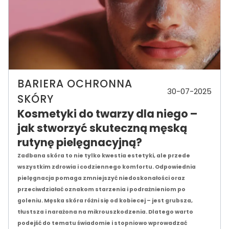
BARIERA OCHRONNA
30-07-2025
SKÓRY
Kosmetyki do twarzy dla niego –
jak stworzyć skuteczną męską
rutynę pielęgnacyjną?
Zadbana skóra to nie tylko kwestia estetyki, ale przede
wszystkim zdrowia i codziennego komfortu. Odpowiednia
pielęgnacja pomaga zmniejszyć niedoskonałości oraz
przeciwdziałać oznakom starzenia i podrażnieniom po
goleniu. Męska skóra różni się od kobiecej – jest grubsza,
tłustsza i narażona na mikrouszkodzenia. Dlatego warto
podejść do tematu świadomie i stopniowo wprowadzać