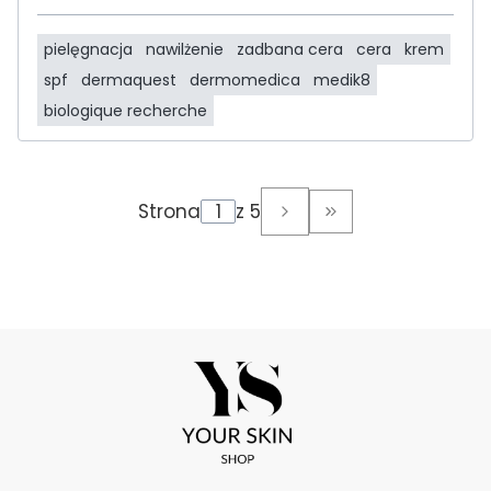
pielęgnacja
nawilżenie
zadbana cera
cera
krem
spf
dermaquest
dermomedica
medik8
biologique recherche
Strona
z 5
Przejdź do ostatni