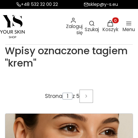
+48 532 32 00 22
sklep@y-s.eu
Otwórz wyszukiw
Produkty w ko
Zaloguj
Szukaj
Koszyk
Menu
się
Wpisy oznaczone tagiem
"krem"
Strona
z 5
Następne wpisy