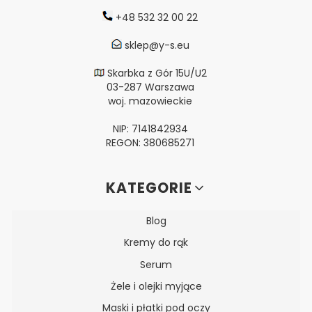
+48 532 32 00 22
sklep@y-s.eu
Skarbka z Gór 15U/U2
03-287 Warszawa
woj. mazowieckie
NIP: 7141842934
REGON: 380685271
Linki w stopce
KATEGORIE
Blog
Kremy do rąk
Serum
Żele i olejki myjące
Maski i płatki pod oczy