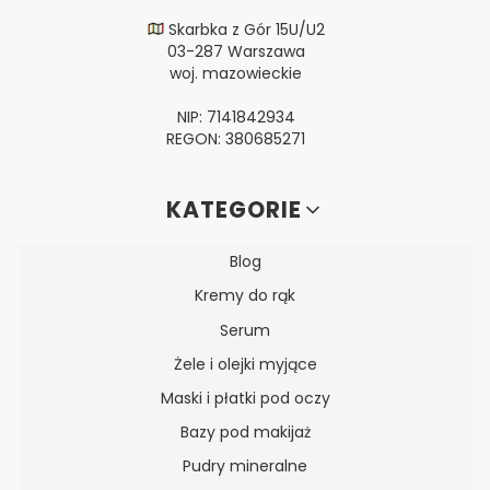
Skarbka z Gór 15U/U2
03-287 Warszawa
woj. mazowieckie
NIP: 7141842934
REGON: 380685271
Linki w stopce
KATEGORIE
Blog
Kremy do rąk
Serum
Żele i olejki myjące
Maski i płatki pod oczy
Bazy pod makijaż
Pudry mineralne