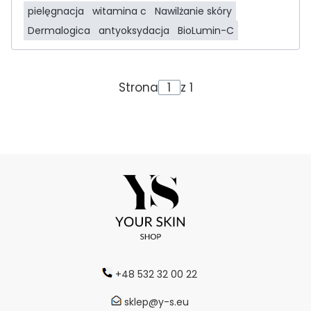
pielęgnacja
witamina c
Nawilżanie skóry
Dermalogica
antyoksydacja
BioLumin-C
Strona
z 1
+48 532 32 00 22
sklep@y-s.eu