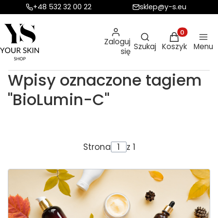
+48 532 32 00 22
sklep@y-s.eu
Otwórz wyszukiw
Produkty w ko
Zaloguj
Szukaj
Koszyk
Menu
się
Wpisy oznaczone tagiem
"BioLumin-C"
Strona
z 1