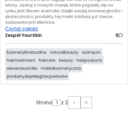
włosy. Jedną z nowych marek, które pojawiły się na
rynku jest Eleven Australia. Dzięki swojej innowacyjności i
skuteczności, produkty tej marki zdobyły już rzesze
zadowolonych klientów.
Czytaj całość
Zespół YourSkin
0
kosmetykinaturalne
naturalbeauty
szampon
hairtreatment
haircare
beauty
hairproducts
elevenaustralia
markakosmetyczna
produktydopielęgnacjowłosów
Strona
z 2
Przejdź do ostatni