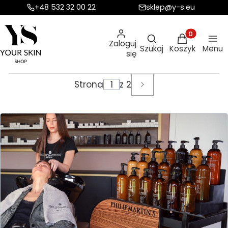
+48 532 32 00 22
sklep@y-s.eu
Otwórz wyszukiw
Produkty w ko
Zaloguj
Szukaj
Koszyk
Menu
się
Strona
z 2
Następne wpisy