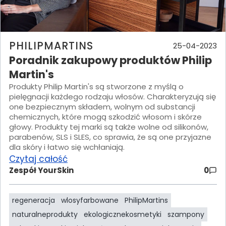
PHILIPMARTINS
25-04-2023
Poradnik zakupowy produktów Philip
Martin's
Produkty Philip Martin's są stworzone z myślą o
pielęgnacji każdego rodzaju włosów. Charakteryzują się
one bezpiecznym składem, wolnym od substancji
chemicznych, które mogą szkodzić włosom i skórze
głowy. Produkty tej marki są także wolne od silikonów,
parabenów, SLS i SLES, co sprawia, że są one przyjazne
dla skóry i łatwo się wchłaniają.
Czytaj całość
Zespół YourSkin
0
regeneracja
wlosyfarbowane
PhilipMartins
naturalneprodukty
ekologicznekosmetyki
szampony