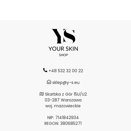
+48 532 32 00 22
sklep@y-s.eu
Skarbka z Gór 15U/U2
03-287 Warszawa
woj. mazowieckie
NIP: 7141842934
REGON: 380685271