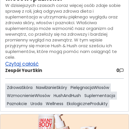
W dzisiejszych czasach coraz więcej osób zdaje sobie
sprawę z roli, jaką odgrywa zdrowa dieta i
suplementacja w utrzymaniu pięknego wyglądu oraz
zdrowia skóry, włosów i paznokci. Właściwa
suplementacja może wzmocnić nasz organizm od
wewnątrz, co przełoży się na zdrowszy i bardziej
promienny wygląd na zewnątrz. W tym wpisie
przyjrzymy się marce Hush & Hush oraz sześciu ich
suplementów, które mogą pomóc nam osiągnąć te
cele.
Czytaj całość
Zespół YourSkin
0
ZdrowaSkóra
NawilżanieSkóry
PielęgnacjaWłosów
WzmocnienieWłosów
HushAndHush
Suplementacja
Paznokcie
Uroda
Wellness
EkologiczneProdukty