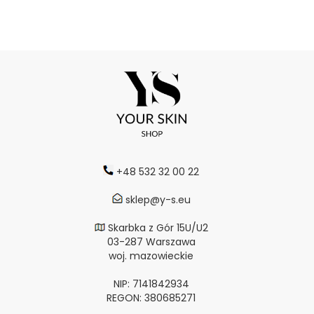
+48 532 32 00 22
sklep@y-s.eu
Skarbka z Gór 15U/U2
03-287 Warszawa
woj. mazowieckie
NIP: 7141842934
REGON: 380685271