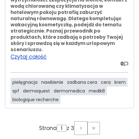
wodą chlorowaną czy klimatyzacja w
hotelowym pokoju potrafią zaburzyć
naturalną równowagę. Dlatego kompletując
wakacyjną kosmetyczkę, podejdź do tematu
strategicznie. Poznaj przewodnik po
produktach, które zadbają o potrzeby Twojej
skóry i sprawdzą się w każdym urlopowym
scenariuszu.
Czytaj całość
0
pielęgnacja
nawilżenie
zadbana cera
cera
krem
spf
dermaquest
dermomedica
medik8
biologique recherche
Strona
z 3
Przejdź do ostatni