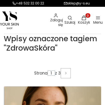
+48 532 32 00 22
sklep@y-s.eu
Otwórz wyszukiw
Produkty w ko
Zaloguj
Szukaj
Koszyk
Menu
się
Wpisy oznaczone tagiem
"ZdrowaSkóra"
Strona
z 3
Następne wpisy