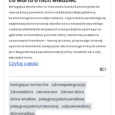
co warto o nich wiedzieć
Biologique Recherche to francuska marka kosmetyków do
twarzy klasy premium, która od dekad podbija gabinety
kosmetologiczne na całym świecie. Jej produkty wyróżniają się
wyjątkową skutecznością. Wynika ona z niezwykle wysokiego
stężenia składników aktywnych oraz podejścia opartego na
głębokim zrozumieniu potrzeb skóry. Marka nie podąża za
sezonowymi trendami – tworzy je sama, proponując formuły
oparte na biochemii, medycynie i dermatologii, których celem
jest długofalowa poprawa kondycji skóry. Dowiedz się o niej
więcej już teraz.
Czytaj całość
0
biologique recherche
zdrowapielegnacja
ZdrowaSkóra
zdrowacera
Zdrowa skóra
Skóra wrażliwa
pielęgnacjaskórywrażliwej
pielęgnacjaskórymieszanej
odżywienieSkóry
skórawrażliwa