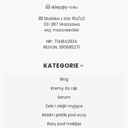
sklep@y-s.eu
Skarbka z Gór 15U/U2
03-287 Warszawa
woj. mazowieckie
NIP: 7141842934
REGON: 380685271
Linki w stopce
KATEGORIE
Blog
Kremy do rąk
Serum
Żele i olejki myjące
Maski i płatki pod oczy
Bazy pod makijaż