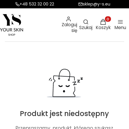
+48 532 32 00 22
sklep@y-s.eu
Otwórz wyszukiw
Produkty w ko
Zaloguj
Szukaj
Koszyk
Menu
się
Produkt jest niedostępny
Przepraszamy, produkt, którego szukasz