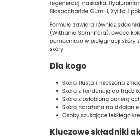
regeneracji naskórka. Hyaluroni
Biosaccharide Gum-1, Xylitol i p
Formuła zawiera również składniki
(Withania Somnifera), owoce kolen
pomocniczo w pielęgnacji skóry z
skóry.
Dla kogo
Skóra tłusta i mieszana z 
Skóra z tendencją do trądzik
Skóra z osłabioną barierą 
Skóra narażona na działani
Osoby szukające lekkiego kr
Kluczowe składniki a