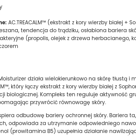
y
ne:
AC.TREACALM™ (ekstrakt z kory wierzby białej + S
ieszana, tendencja do trądziku, osłabiona bariera sk
kteryjne (propolis, olejek z drzewa herbacianego, k
eczorem
 Moisturizer działa wielokierunkowo na skórę tłustą
™, który łączy ekstrakt z kory wierzby białej z Soph
i biologicznej. Kompleks ten reguluje aktywność gr
pomagając przywrócić równowagę skóry.
iera odbudowę bariery ochronnej skóry. Bariera ta
ych, odpowiada za utrzymanie odpowiedniego nawod
ol (prowitamina B5) uzupełnia działanie nawilżając