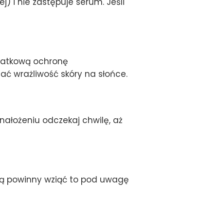
) i nie zastępuje serum. Jeśli
odatkową ochronę
ać wrażliwość skóry na słońce.
nałożeniu odczekaj chwilę, aż
órą powinny wziąć to pod uwagę