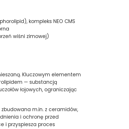
ophorolipid), kompleks NEO CMS
órna
orzeń wiśni zimowej)
 i mieszaną. Kluczowym elementem
orolipidem — substancją
uczołów łojowych, ograniczając
, zbudowana m.in. z ceramidów,
nienia i ochronę przed
e i przyspiesza proces