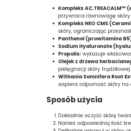
Kompleks AC.TREACALM™ (eks
przywraca równowagę skóry t
Kompleks NEO CMS (Ceramide
skóry, ograniczając przezna
Panthenol (prowitamina B5)
Sodium Hyaluronate (hyalu
Propolis:
wykazuje właściwośc
Olejek z drzewa herbacianego
pielęgnacji skóry trądzikowej.
Withania Somnifera Root Ex
wspiera odporność skóry na 
Sposób użycia
Dokładnie oczyść skórę twarz
Nanieś odpowiednią ilość kr
Delikatnie wmasuj w skórę o