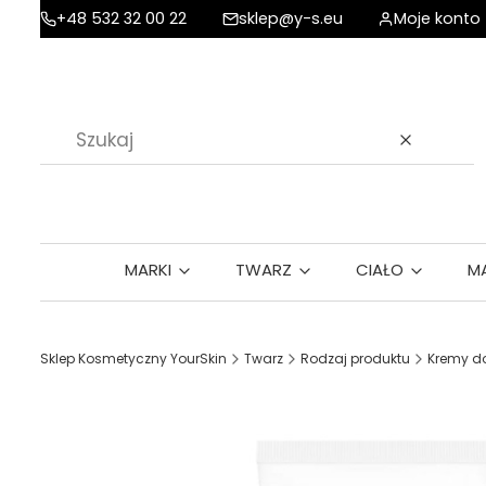
+48 532 32 00 22
sklep@y-s.eu
Moje konto
Wyczyść
MARKI
TWARZ
CIAŁO
M
Sklep Kosmetyczny YourSkin
Twarz
Rodzaj produktu
Kremy do