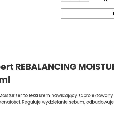
xpert REBALANCING MOISTUR
 ml
oisturizer to lekki krem nawilżający zaprojektowany z
onałości. Reguluje wydzielanie sebum, odbudowuje b