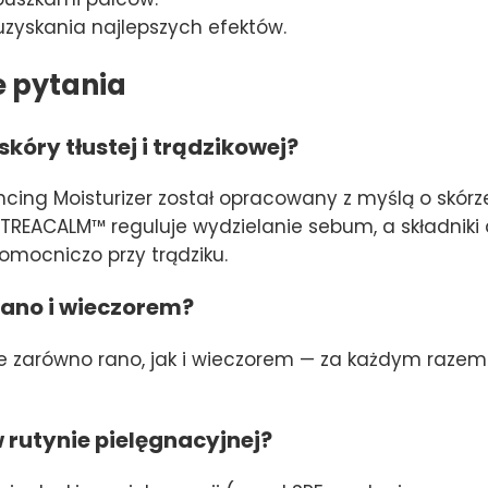
uzyskania najlepszych efektów.
e pytania
skóry tłustej i trądzikowej?
ncing Moisturizer został opracowany z myślą o skórze
REACALM™ reguluje wydzielanie sebum, a składniki an
omocniczo przy trądziku.
ano i wieczorem?
e zarówno rano, jak i wieczorem — za każdym raze
 rutynie pielęgnacyjnej?