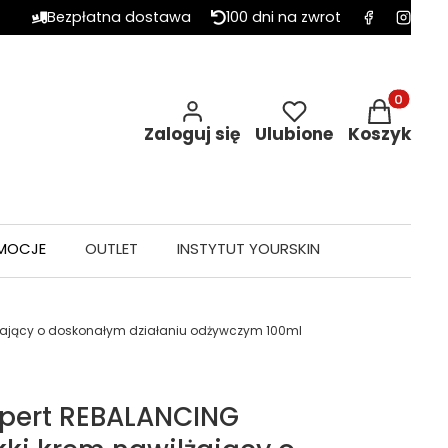
Bezpłatna dostawa
100 dni na zwrot
Produkty w 
Zaloguj się
Ulubione
Koszyk
MOCJE
OUTLET
INSTYTUT YOURSKIN
ilżający o doskonałym działaniu odżywczym 100ml
Expert REBALANCING