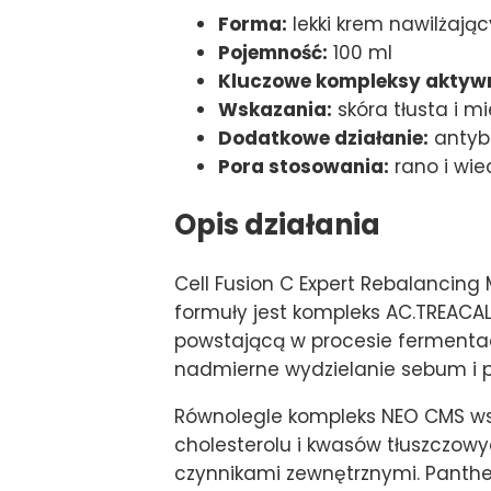
Forma:
lekki krem nawilżając
Pojemność:
100 ml
Kluczowe kompleksy aktyw
Wskazania:
skóra tłusta i m
Dodatkowe działanie:
antyba
Pora stosowania:
rano i wi
Opis działania
Cell Fusion C Expert Rebalancing
formuły jest kompleks AC.TREACALM
powstającą w procesie fermentacj
nadmierne wydzielanie sebum i 
Równolegle kompleks NEO CMS wsp
cholesterolu i kwasów tłuszczow
czynnikami zewnętrznymi. Panthen