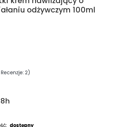
kki krem nawilżający o
iałaniu odżywczym 100ml
 Recenzje: 2)
48h
ść:
dostępny