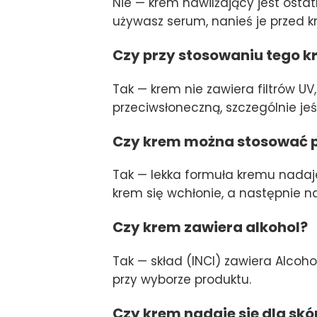
Nie — krem nawilżający jest ostat
używasz serum, nanieś je przed 
Czy przy stosowaniu tego kr
Tak — krem nie zawiera filtrów 
przeciwsłoneczną, szczególnie je
Czy krem można stosować 
Tak — lekka formuła kremu nadaje
krem się wchłonie, a następnie nał
Czy krem zawiera alkohol?
Tak — skład (INCI) zawiera Alcoh
przy wyborze produktu.
Czy krem nadaje się dla skó