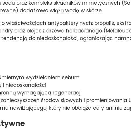
an sodu oraz kompleks składników mimetycznych (Sa
okrewne) dodatkowo wiążą wodę w skórze.
 o właściwościach antybakteryjnych: propolis, ekstra
dry oraz olejek z drzewa herbacianego (Melaleuca Alt
 tendencją do niedoskonałości, ograniczając namnaż
nadmiernym wydzielaniem sebum
u i niedoskonałości
ochronną wymagająca regeneracji
e zanieczyszczeń środowiskowych i promieniowania 
emu nawilżającego, który nie obciąża cery ani nie 
ktywne