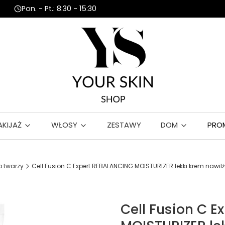
Pon. - Pt.: 8:30 - 15:30
AKIJAŻ
WŁOSY
ZESTAWY
DOM
PRO
 twarzy
Cell Fusion C Expert REBALANCING MOISTURIZER lekki krem naw
Cell Fusion C 