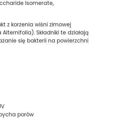
ccharide Isomerate,
kt z korzenia wiśni zimowej
ernifolia). Składniki te działają
anie się bakterii na powierzchni
UV
zapycha porów