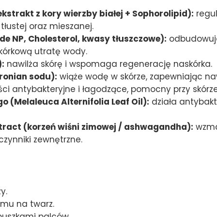
trakt z kory wierzby białej + Sophorolipid):
regul
łustej oraz mieszanej.
 NP, Cholesterol, kwasy tłuszczowe):
odbudowuje
skórkową utratę wody.
:
nawilża skórę i wspomaga regenerację naskórka.
ronian sodu):
wiąże wodę w skórze, zapewniając naw
i antybakteryjne i łagodzące, pomocny przy skórze
 (Melaleuca Alternifolia Leaf Oil):
działa antybakt
tract (korzeń wiśni zimowej / ashwagandha):
wzmac
czynniki zewnętrzne.
y.
emu na twarz.
puszkami palców.