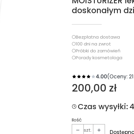
MOISTURIZER le
doskonałym dz
Bezpłatna dostawa
100 dni na zwrot
Próbki do zamówień
Porady kosmetologa
4.00
(Oceny: 21
Cena
200,00 zł
Czas wysyłki:
Ilość
szt.
Dostępno