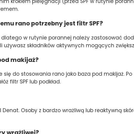
nim krokiem pielęgnacji (przed SPF w rutynie porannej
kremem.
emu rano potrzebny jest filtr SPF?
UV, dlatego w rutynie porannej należy zastosować d
śli używasz składników aktywnych mogących zwiększ
pod makijaż?
 się do stosowania rano jako baza pod makijaż. Po 
óż filtr SPF lub podkład.
ol Denat. Osoby z bardzo wrażliwą lub reaktywną sk
ry wrażliwej?