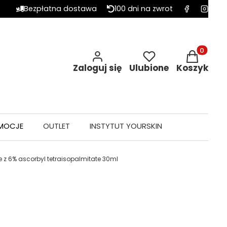
Bezpłatna dostawa
100 dni na zwrot
Produkty w 
Zaloguj się
Ulubione
Koszyk
MOCJE
OUTLET
INSTYTUT YOURSKIN
z 6% ascorbyl tetraisopalmitate 30ml