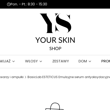
Pon. - Pt.: 8:30 - 15:30
AKIJAŻ
WŁOSY
ZESTAWY
DOM
PRO
twarzy i ampułki
BasicLab ESTETICUS Emulsyjne serum antyoksydacyjne 