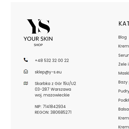
Lin
KA
Blog
Krem
Seru
+48 532 32 00 22
Żele 
sklep@y-s.eu
Maski
Bazy
Skarbka z Gór 15U/U2
03-287 Warszawa
Pudr
woj. mazowieckie
Podkł
NIP: 7141842934
Bals
REGON: 380685271
Krem
Krem