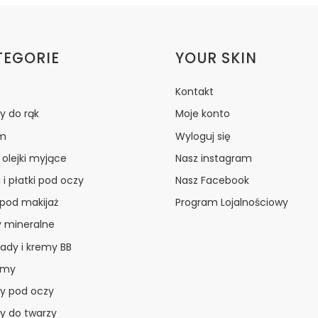
ki w stopce
TEGORIE
YOUR SKIN
Kontakt
y do rąk
Moje konto
m
Wyloguj się
i olejki myjące
Nasz instagram
 i płatki pod oczy
Nasz Facebook
 pod makijaż
Program Lojalnościowy
y mineralne
ady i kremy BB
amy
y pod oczy
y do twarzy