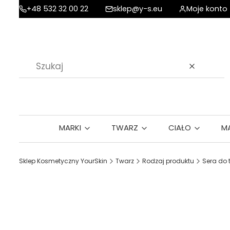
+48 532 32 00 22
sklep@y-s.eu
Moje konto
Wyczyść
MARKI
TWARZ
CIAŁO
M
Sklep Kosmetyczny YourSkin
Twarz
Rodzaj produktu
Sera do 