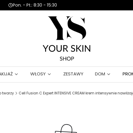
Pon. - Pt.: 8:30 - 15:30
AKIJAŻ
WŁOSY
ZESTAWY
DOM
PRO
 twarzy
Cell Fusion C Expert INTENSIVE CREAM krem intensywnie nawilża