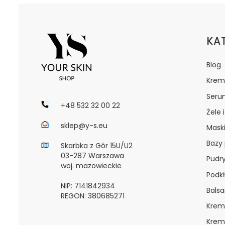
Lin
KA
Blog
Krem
Seru
+48 532 32 00 22
Żele 
sklep@y-s.eu
Maski
Bazy
Skarbka z Gór 15U/U2
03-287 Warszawa
Pudr
woj. mazowieckie
Podkł
NIP: 7141842934
Bals
REGON: 380685271
Krem
Krem