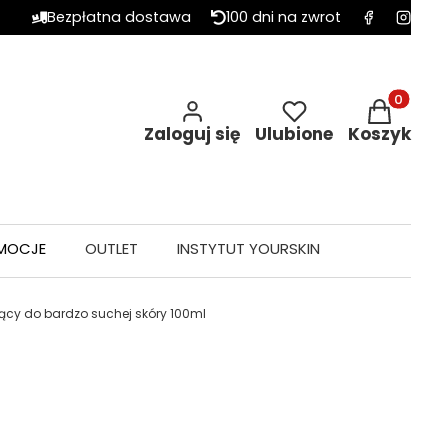
Bezpłatna dostawa
100 dni na zwrot
Produkty w 
Zaloguj się
Ulubione
Koszyk
MOCJE
OUTLET
INSTYTUT YOURSKIN
jący do bardzo suchej skóry 100ml