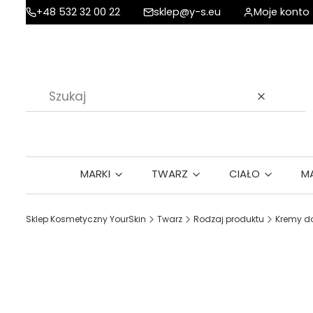
+48 532 32 00 22
sklep@y-s.eu
Moje konto
Wyczyść
MARKI
TWARZ
CIAŁO
M
Sklep Kosmetyczny YourSkin
Twarz
Rodzaj produktu
Kremy do