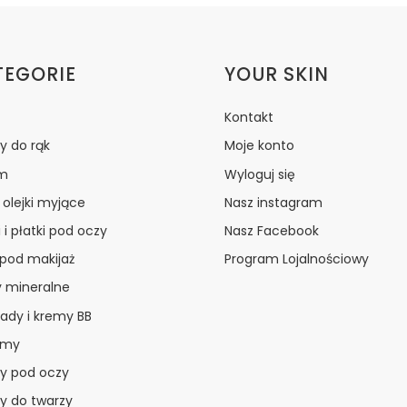
ki w stopce
TEGORIE
YOUR SKIN
Kontakt
y do rąk
Moje konto
m
Wyloguj się
i olejki myjące
Nasz instagram
 i płatki pod oczy
Nasz Facebook
 pod makijaż
Program Lojalnościowy
y mineralne
ady i kremy BB
amy
y pod oczy
y do twarzy