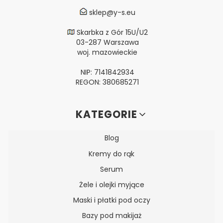
sklep@y-s.eu
Skarbka z Gór 15U/U2
03-287 Warszawa
woj. mazowieckie
NIP: 7141842934
REGON: 380685271
Linki w stopce
KATEGORIE
Blog
Kremy do rąk
Serum
Żele i olejki myjące
Maski i płatki pod oczy
Bazy pod makijaż