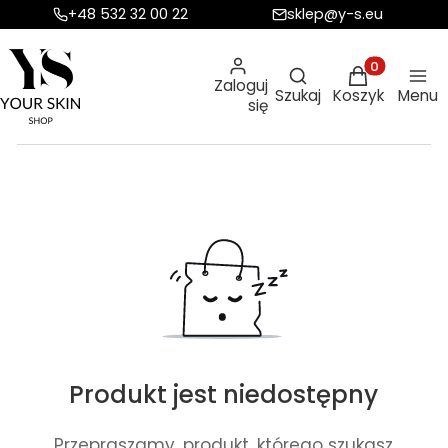
+48 532 32 00 22
sklep@y-s.eu
Otwórz wyszukiw
Produkty w ko
Zaloguj
Szukaj
Koszyk
Menu
się
Produkt jest niedostępny
Przepraszamy, produkt, którego szukasz