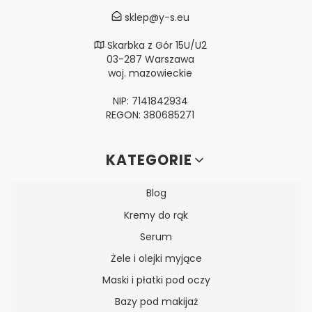
sklep@y-s.eu
Skarbka z Gór 15U/U2
03-287 Warszawa
woj. mazowieckie
NIP: 7141842934
REGON: 380685271
Linki w stopce
KATEGORIE
Blog
Kremy do rąk
Serum
Żele i olejki myjące
Maski i płatki pod oczy
Bazy pod makijaż