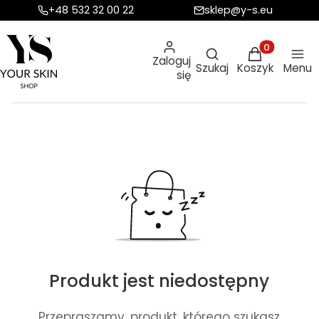
+48 532 32 00 22
sklep@y-s.eu
Otwórz wyszukiw
Produkty w ko
Zaloguj
Szukaj
Koszyk
Menu
się
Produkt jest niedostępny
Przepraszamy, produkt, którego szukasz