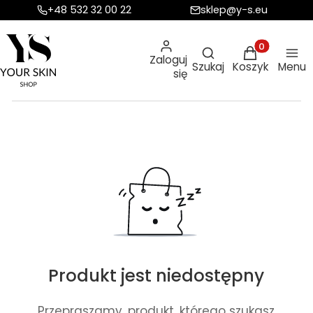
+48 532 32 00 22
sklep@y-s.eu
Otwórz wyszukiw
Produkty w ko
Zaloguj
Szukaj
Koszyk
Menu
się
Produkt jest niedostępny
Przepraszamy, produkt, którego szukasz