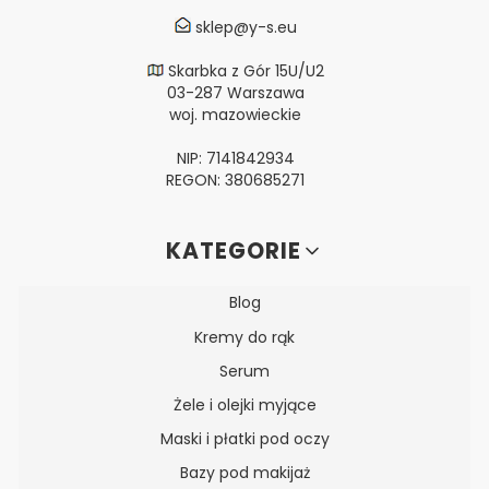
sklep@y-s.eu
Skarbka z Gór 15U/U2
03-287 Warszawa
woj. mazowieckie
NIP: 7141842934
REGON: 380685271
Linki w stopce
KATEGORIE
Blog
Kremy do rąk
Serum
Żele i olejki myjące
Maski i płatki pod oczy
Bazy pod makijaż